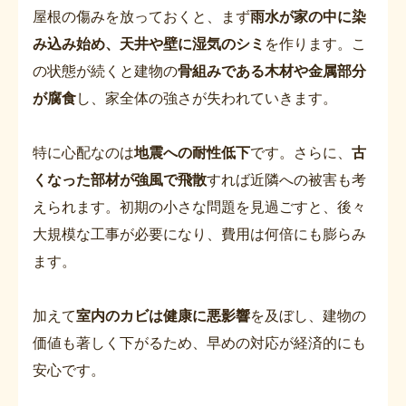
屋根の傷みを放っておくと、まず
雨水が家の中に染
み込み始め、天井や壁に湿気のシミ
を作ります。こ
の状態が続くと建物の
骨組みである木材や金属部分
が腐食
し、家全体の強さが失われていきます。
特に心配なのは
地震への耐性低下
です。さらに、
古
くなった部材が強風で飛散
すれば近隣への被害も考
えられます。初期の小さな問題を見過ごすと、後々
大規模な工事が必要になり、費用は何倍にも膨らみ
ます。
加えて
室内のカビは健康に悪影響
を及ぼし、建物の
価値も著しく下がるため、早めの対応が経済的にも
安心です。