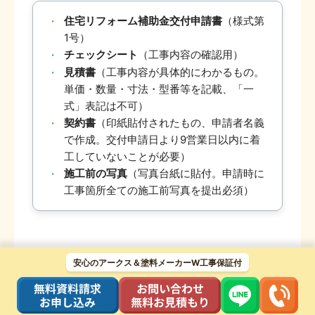
・
住宅リフォーム補助金交付申請書
（様式第
1号）
・
チェックシート
（工事内容の確認用）
・
見積書
（工事内容が具体的にわかるもの。
単価・数量・寸法・型番等を記載、「一
式」表記は不可）
・
契約書
（印紙貼付されたもの、申請者名義
で作成。交付申請日より9営業日以内に着
工していないことが必要）
・
施工前の写真
（写真台紙に貼付。申請時に
工事箇所全ての施工前写真を提出必須）
申請をする前に、必要書類をそろえておきましょ
安心のアークス＆塗料メーカーW工事保証付
う。