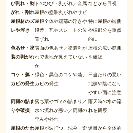
び割れ・剥
トのひび・剥がれ／金属
などから目視
がれ・割れ
屋根の塗装剥がれやサビ
屋根材のズ
屋根全体や端部の浮きや
特に屋根の端側
レや浮き
段差、瓦やスレートの位
や棟部分を重点
置ずれ
的に
色あせ・塗
表面の色あせ／塗装剥が
屋根の広い範囲
装の剥がれ
れで素地が見えていない
を確認
か
コケ・藻・
緑色・黒色のコケや藻、
日当たりの悪い
カビの発生
カビの発生
北側や陰になり
やすい面に注意
雨樋の詰ま
落ち葉やゴミの詰まり／
雨天時の水の流
りや破損
水の流れが悪い／雨樋の
れを観察
歪みや外れ
屋根のたわ
屋根が波打つ、沈み・歪
遠目から全体的