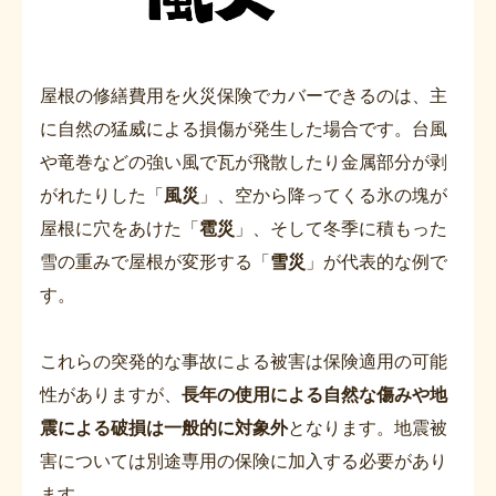
屋根の修繕費用を火災保険でカバーできるのは、主
に自然の猛威による損傷が発生した場合です。台風
や竜巻などの強い風で瓦が飛散したり金属部分が剥
がれたりした「
風災
」、空から降ってくる氷の塊が
屋根に穴をあけた「
雹災
」、そして冬季に積もった
雪の重みで屋根が変形する「
雪災
」が代表的な例で
す。
これらの突発的な事故による被害は保険適用の可能
性がありますが、
長年の使用による自然な傷みや地
震による破損は一般的に対象外
となります。地震被
害については別途専用の保険に加入する必要があり
ます。