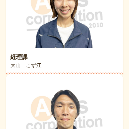
経理課
大山 こず江