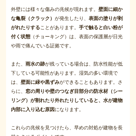
外壁には様々な傷みの兆候が現れます。
壁面に細か
な亀裂（クラック）
が発生したり、
表面の塗りが剥
がれたりする
ことがあります。
手で触ると白い粉が
付く状態
（チョーキング）は、表面の保護層が日光
や雨で痛んでいる証拠です。
また、
雨水の跡
が残っている場合は、防水性能が低
下している可能性があります。湿気の多い環境で
は、
壁面に緑や黒ずみ
ができることもあります。さ
らに、
窓の周りや壁のつなぎ目部分の防水材（シー
リング）が割れたり外れたりしていると、水が建物
内部に入り込む原因
になります。
これらの兆候を見つけたら、早めの対処が建物を長