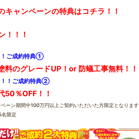
のキャンペーンの特典はコチラ！！
ン！！！
る！ご成約特典①
塗料のグレードUP！or 防蟻工事無料！！
に！！ご成約特典②
代50％OFF！！
ンペーン期間中100万円以上ご契約いただいた方限定となりますm(
5名限定