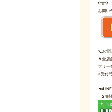
ʕᵔᴥᵔ
お問い
📞お
🌟全
フリー
※受付時間
📲LI
！24