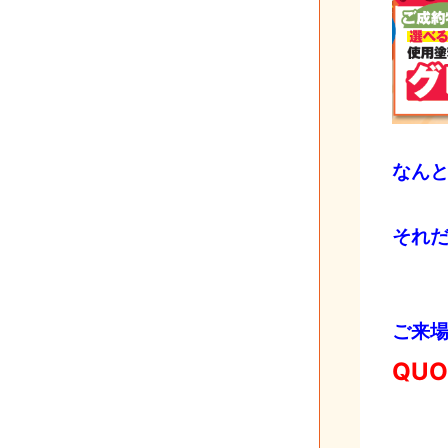
なん
それ
ご来
QU