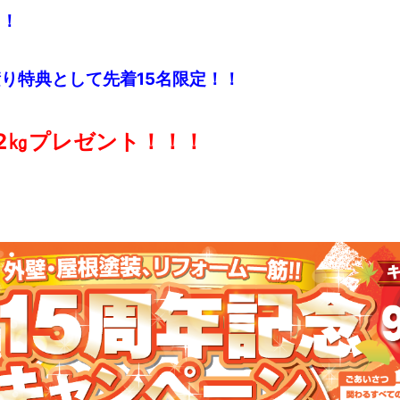
て！
り特典として先着15名限定！！
2㎏プレゼント！！！