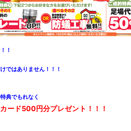
と！！
だけではありません！！！
場特典でもれなく
Oカード500円分プレゼント！！！