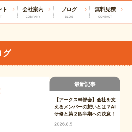
ント
会社案内
ブログ
無料見積
T
COMPANY
BLOG
CONTACT
ログ
最新記事
！
【アークス幹部会】会社を支
えるメンバーの想いとは？AI
研修と第２四半期への決意！
2026.8.5