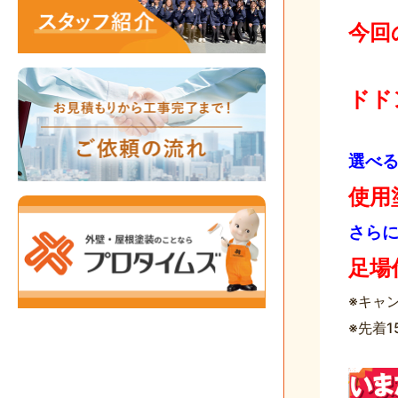
今回
ドド
選べ
使用
さら
足場
※キャ
※先着1