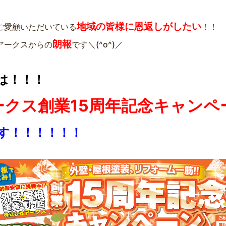
地域の皆様に恩返しがしたい
ご愛顧いただいている
！！
朗報
アークスからの
です＼(^o^)／
は！！！
ークス創業15周年記念キャンペ
す！！！！！！