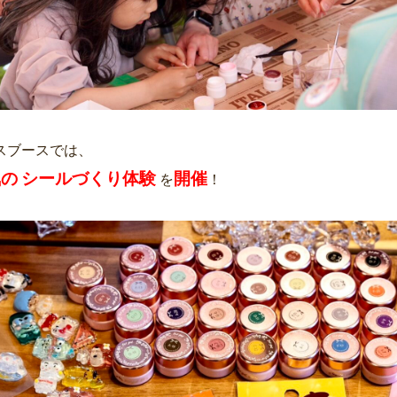
スブースでは、
の シールづくり体験
開催
を
！