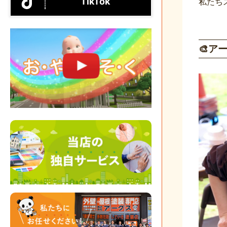
TikTok
私たち
🎨ア