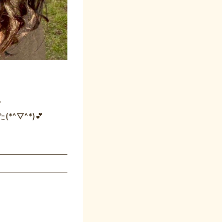
、
*^▽^*)💕