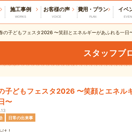
施工事例
お客様の声
費用・プラン
イベ
WORKS
VOICE
PLAN
EVEN
春の子どもフェスタ2026 〜笑顔とエネルギーがあふれる一日
スタッフブ
春の子どもフェスタ2026 〜笑顔とエネ
日〜
.13
動
日常の出来事
ちは！