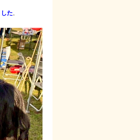
ました
。