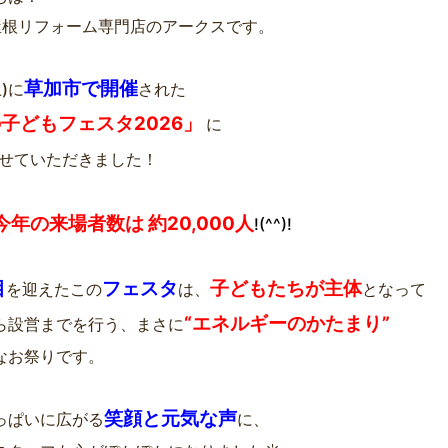
屋根リフォーム専門店のアークスです。
草加市で開催
土)に
された
子どもフェスタ2026」
に
せていただきました！
今年の来場者数は 約20,000人
!(^^)!
目
フェスタ
子どもたちが主体
を迎えたこの
は、
となって
“エネルギーのかたまり”
ら設営までを行う、まさに
なお祭りです。
笑顔と元気な声
っぱいに広がる
に、