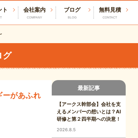
ント
会社案内
ブログ
無料見積
T
COMPANY
BLOG
CONTACT
〜
ログ
最新記事
ルギーがあふれ
【アークス幹部会】会社を支
えるメンバーの想いとは？AI
研修と第２四半期への決意！
2026.8.5