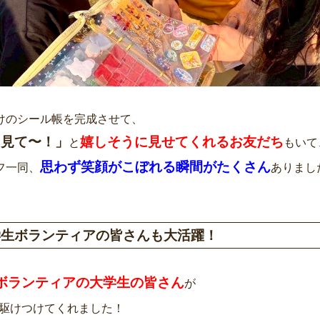
けのシール帳を完成させて、
て見て〜！」
嬉しそうに見せてくれるお友だち
と
もいて
思わず笑顔がこぼれる瞬間がたくさん
フ一同、
ありました(
学生ボランティアの皆さんも大活躍！
ボランティアの大学生の皆さん
が
駆けつけてくれました！