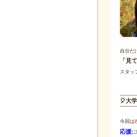
自分だ
「見
スタッ
🎈大
今回は
応援
に