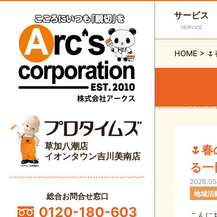
サービス
SERVICE
HOME
>

草加八潮店
🌷
イオンタウン吉川美南店
る一
2026.05
地域活
総合お問合せ窓口
0120-180-603
こんに