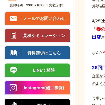
受付時間 9:00～18:00（火曜定休）
外壁&
メールでお問い合わせ
4/25(
「春の
見積シミュレーション
出店
さ
なんと
資料請求はこちら
26回
LINEで相談
企画か
のよう
Instagram(施工事例)
会場い