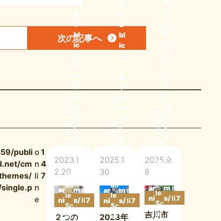
9/
9/
9/
p
p
p
u
u
u
bl
bl
bl
次の記事
へ
ic
ic
ic
_h
_h
_h
t
t
t
m
m
m
l/
l/
l/
ar
ar
ar
: U
: U
: U
cs
cs
cs
n
n
n
-l
-l
-l
de
de
de
t
t
t
fi
fi
fi
d.
d.
d.
ne
ne
ne
n
n
n
59/publi
o
1
d
d
d
e
e
e
2023.1
2025.1.
2025.9.
va
d.net/cm
n
4
va
va
t/
t/
t/
2.20
30
8
ri
ri
ri
/themes/
li
7
W
c
o
W
c
o
W
c
o
ab
ab
ab
single.p
n
ar
m
n
1
ar
m
n
1
ar
m
n
1
le
le
le
ni
s/
li
7
e
ni
s/
li
7
ni
s/
li
7
$c
$c
$c
n
w
n
3
n
w
n
3
n
w
n
3
ur
吉川市
ur
ur
２つの
2023年
g
p-
e
g
p-
e