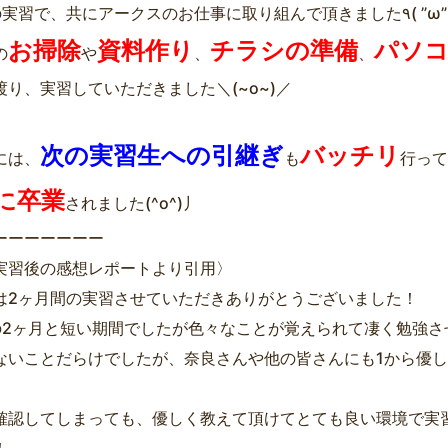
お掃除
資料作り
チラシの準備
パソコ
の
や
、
、
渡り、実習していただきました＼(~o~)／
次の実習生への引継ぎ
バッチリ
には、
も
行って
に卒業
されました(^o^)丿
ーーーーーーー
実習後の感想レポートより引用〉
は2ヶ月間の実習させていただきありがとうございました！
の2ヶ月と短い期間でしたが色々なことが覚えられて凄く勉強さ
ないことだらけでしたが、奈良さんや他の皆さんにも1から優
確認してしまっても、優しく教えて頂けてとても良い環境で実