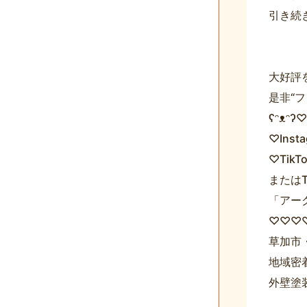
引き続
大好評を
是非“フ
ʕᵔᴥᵔ
♡Inst
♡TikT
またはTi
「アー
♡♡♡♡
草加市
地域密
外壁塗