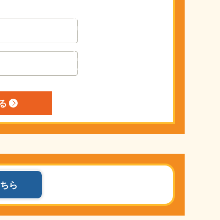
si
si
si
n
n
n
gl
gl
gl
e.
e.
e.
p
p
p
h
h
h
p
p
p
ちら