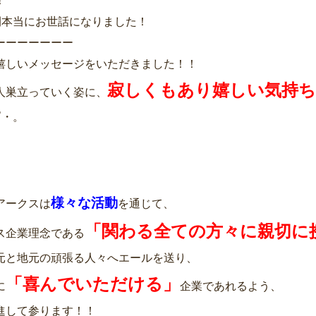
！
間本当にお世話になりました！
ーーーーーーー
嬉しいメッセージをいただきました！！
寂しくもあり嬉しい気持ち
人巣立っていく姿に、
゜・。
様々な活動
アークスは
を通じて、
「関わる全ての方々に親切に
ス企業理念である
元と地元の頑張る人々へエールを送り、
「喜んでいただける」
に
企業であれるよう、
進して参ります！！