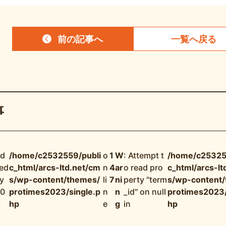
前の記事
へ
一覧へ
戻る
事
nd
/home/c2532559/publi
o
1
W
: Attempt t
/home/c25325
ned
c_html/arcs-ltd.net/cm
n
4
ar
o read pro
c_html/arcs-lt
y
s/wp-content/themes/
li
7
ni
perty "term
s/wp-content
 0
protimes2023/single.p
n
n
_id" on null
protimes2023/
hp
e
g
in
hp