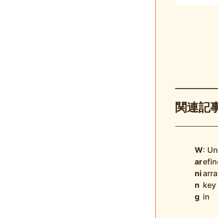
関連記
W
: U
ar
efi
ni
arra
n
key
g
in