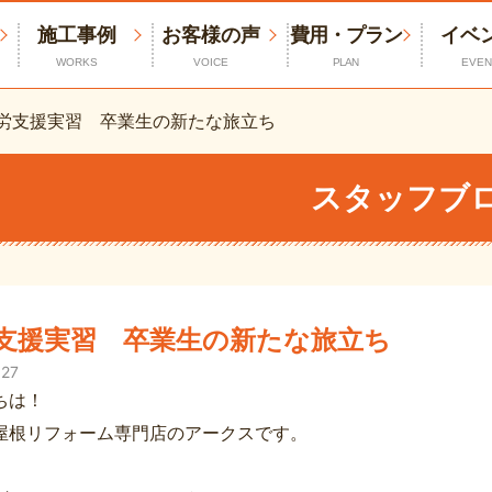
施工事例
お客様の声
費用・プラン
イベ
WORKS
VOICE
PLAN
EVEN
労支援実習 卒業生の新たな旅立ち
スタッフブ
支援実習 卒業生の新たな旅立ち
.27
ちは！
屋根リフォーム専門店のアークスです。