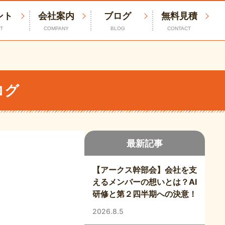
ント
会社案内
ブログ
無料見積
T
COMPANY
BLOG
CONTACT
ログ
最新記事
【アークス幹部会】会社を支
えるメンバーの想いとは？AI
研修と第２四半期への決意！
2026.8.5