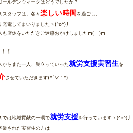
ゴールデンウィークはどうでしたか？
楽しい時間
ススタッフは、各々
を過ごし、
充電してまいりましたヽ(^o^)丿
スも店休をいただきご迷惑おかけしましたm(_ _)m
は！！
就労支援実習生
スからまた一人、巣立っていった
を
介
させていただきます(*´▽｀*)
就労支援
スでは地域貢献の一環で
を行っていますヽ(^o^)丿
卒業された実習生の方は