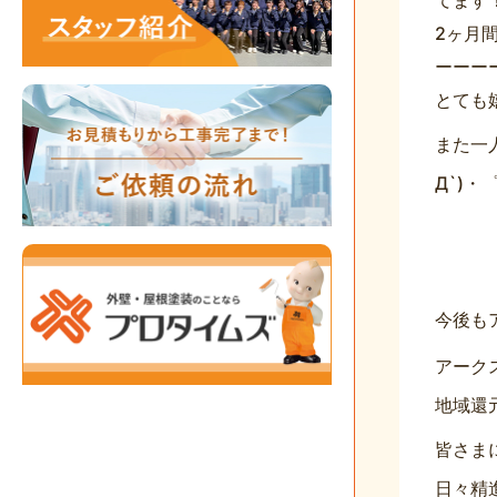
てます
2ヶ月
ーーー
とても
また一
Д`)・
今後も
アーク
地域還
皆さま
日々精