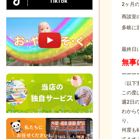
TikTok
商談室
多岐に
最終日
無事
ーーー
〈以下
この度
週2日
わから
り、
何度も