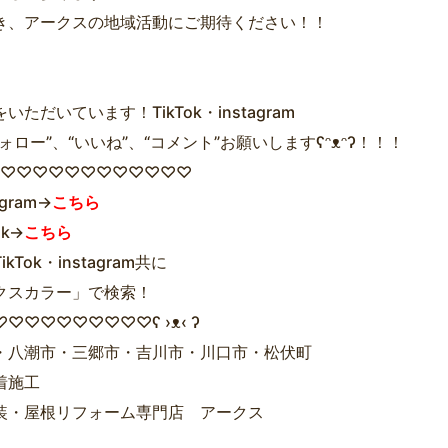
き、アークスの地域活動にご期待ください！！
いただいています！TikTok・instagram
ォロー”、“いいね”、“コメント”お願いしますʕᵔᴥᵔʔ！！！
ʔ♡♡♡♡♡♡♡♡♡♡♡♡♡
agram→
こちら
ok→
こちら
kTok・instagram共に
クスカラー」で検索！
♡♡♡♡♡♡♡♡♡ʕ ›ᴥ‹ ʔ
・八潮市・三郷市・吉川市・川口市・松伏町
着施工
装・屋根リフォーム専門店 アークス