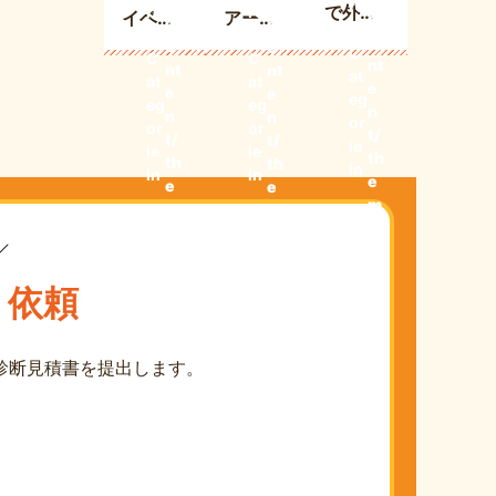
g
p-
e
re
で外壁
re
re
イベン
アーク
c
c
c
nt
nt
nt
を塗り
o
トに初
ス外壁
o
o
C
C
C
替える
nt
出店し
nt
人気色
nt
at
at
at
e
なら
e
e
ました
ランキ
eg
eg
eg
n
n
n
今？築1
ング第2
or
or
or
t/
t/
t/
2年の自
ie
位【ニ
ie
ie
th
th
th
in
宅に最
in
in
ュート
e
e
e
適なタ
ラルホ
m
m
m
イミン
e
ワイ
e
e
グと費
s/
s/
ト】
s/
pr
用相
pr
pr
り依頼
ot
ot
ot
場・色
i
i
i
選びの
m
m
m
コツ
診断見積書を提出します。
e
e
e
s
s
s
2
2
2
0
0
0
2
2
2
3/
3/
3/