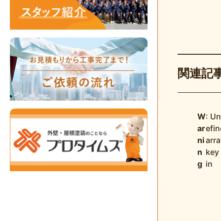
関連記
W
: U
ar
efi
ni
arra
n
key
g
in