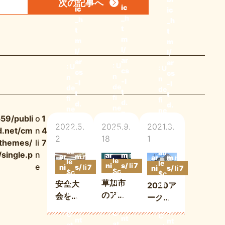
次の記事
へ
ic
ic
ic
_h
_h
_h
t
t
t
m
m
m
l/
l/
l/
ar
ar
ar
: U
: U
: U
cs
cs
cs
n
n
n
-l
-l
-l
de
de
de
t
t
t
fi
fi
fi
d.
d.
d.
ne
ne
ne
n
n
n
59/publi
o
1
d
d
d
e
e
2022.5.
2025.9.
2021.3.
e
va
d.net/cm
n
4
va
va
t/
t/
t/
2
18
1
ri
ri
ri
/themes/
li
7
W
c
o
W
c
o
W
c
o
ab
ab
ab
single.p
n
ar
m
n
1
ar
m
n
1
ar
m
n
1
le
le
le
ni
s/
li
7
e
ni
s/
li
7
ni
s/
li
7
$c
$c
$c
n
w
n
3
n
w
n
3
n
w
n
3
ur
草加市
ur
安全大
ur
2020ア
g
p-
e
g
p-
e
g
p-
e
re
re
のアパ
re
会を行
ークス
c
c
c
nt
nt
nt
ート塗
いまし
o
外壁人
o
o
C
C
C
装で失
nt
た
nt
気色 第
nt
at
at