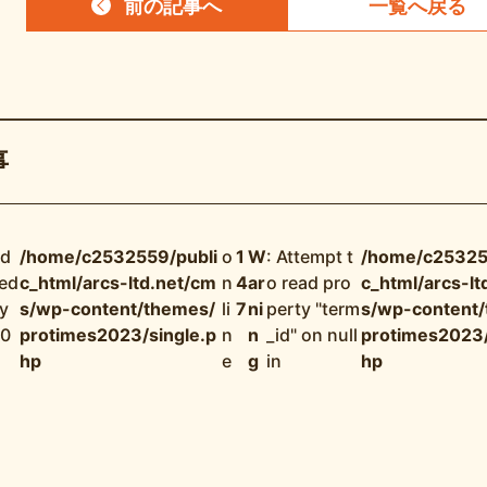
前の記事
へ
一覧へ
戻る
事
nd
/home/c2532559/publi
o
1
W
: Attempt t
/home/c25325
ned
c_html/arcs-ltd.net/cm
n
4
ar
o read pro
c_html/arcs-lt
y
s/wp-content/themes/
li
7
ni
perty "term
s/wp-content
 0
protimes2023/single.p
n
n
_id" on null
protimes2023/
hp
e
g
in
hp