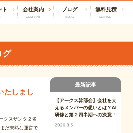
ント
会社案内
ブログ
無料見積
T
COMPANY
BLOG
CONTACT
ログ
最新記事
いたしまし
【アークス幹部会】会社を支
えるメンバーの想いとは？AI
研修と第２四半期への決意！
ークスサンタ２名
2026.8.5
だまだ未熟な運営で