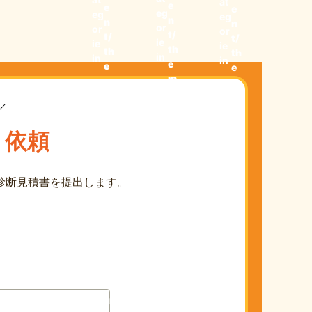
at
e
敗しな
e
e
3位【ベ
eg
eg
eg
n
n
n
い！成
or
イジ
or
or
t/
t/
t/
功する
ie
ie
ュ】ʕ •
ie
th
th
th
in
ための7
in
in
ᴥ• ʔ
e
e
e
つのポ
m
m
m
イント
e
e
e
とは？
s/
s/
s/
pr
pr
pr
り依頼
ot
ot
ot
i
i
i
m
m
m
診断見積書を提出します。
e
e
e
s
s
s
2
2
2
0
0
0
2
2
2
3/
3/
3/
si
si
si
n
n
n
gl
gl
gl