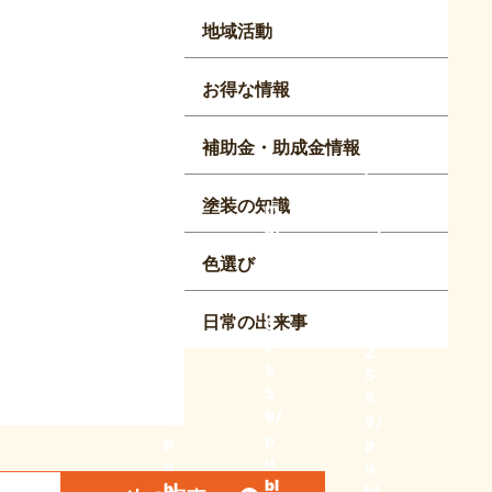
地域活動
お得な情報
補助金・助成金情報
/h
/h
/h
o
o
o
塗装の知識
m
m
m
e/
e/
e/
c
c
c
色選び
2
2
2
5
5
5
日常の出来事
3
3
3
2
2
2
5
5
5
5
5
5
9/
9/
9/
p
p
p
u
u
u
bl
bl
bl