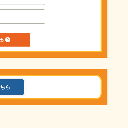
e.
e.
e.
p
p
p
h
h
h
p
p
p
ちら