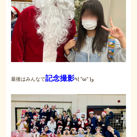
記念撮影
最後はみんなで
٩( ”ω” )و