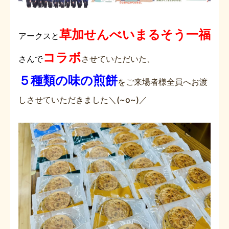
草加せんべいまるそう一福
アークスと
コラボ
さんで
させていただいた、
５種類の味の煎餅
をご来場者様全員へお渡
しさせていただきました＼(~o~)／