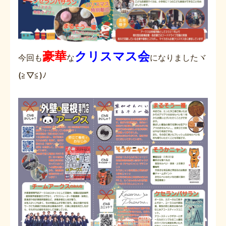
豪華
クリスマス会
今回も
な
になりましたヾ
(≧▽≦)ﾉ