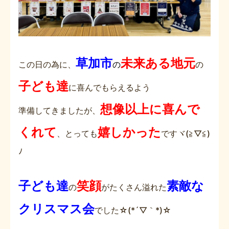
草加市
未来ある
地元
この日の為に、
の
の
子ども達
に喜んでもらえるよう
想像以上に喜んで
準備してきましたが、
くれて
嬉しかった
、とっても
ですヾ(≧▽≦)
ﾉ
子ども達
笑顔
素敵な
の
がたくさん溢れた
クリスマス会
でした☆(*´▽｀*)☆