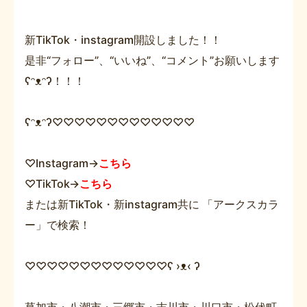
新TikTok・instagram開設しました！！
是非“フォロー”、“いいね”、“コメント”お願いします
ʕᵔᴥᵔʔ！！！
ʕᵔᴥᵔʔ
♡♡♡♡♡♡♡♡♡♡♡♡♡
♡
Instagram→
こちら
♡
TikTok→
こちら
または新TikTok・新instagram共に 「アークスカラ
ー」で検索！
♡♡♡♡♡♡♡♡♡♡♡♡♡ʕ ›ᴥ‹ ʔ
草加市・八潮市・三郷市・吉川市・川口市・松伏町