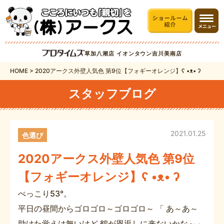
草加八潮店
イオンタウン吉川美南店
HOME
>
2020アークス外壁人気色 第9位【フォギーオレンジ】ʕ •ᴥ• ʔ
スタッフブログ
2021.01.25
色選び
2020アークス外壁人気色 第9位
【フォギーオレンジ】ʕ •ᴥ• ʔ
ぺっこり53°。
平日の昼間からゴロゴロ～ゴロゴロ～ 「 あ～あ～
助けた覚えは無いけど 鶴が恩返しに来ないかな～」