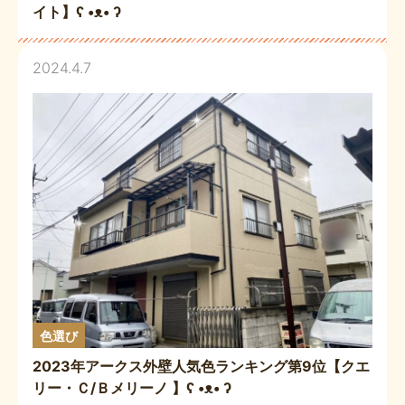
イト】ʕ •ᴥ• ʔ
2024.4.7
色選び
2023年アークス外壁人気色ランキング第9位【クエ
リー・Ｃ/Ｂメリーノ 】ʕ •ᴥ• ʔ