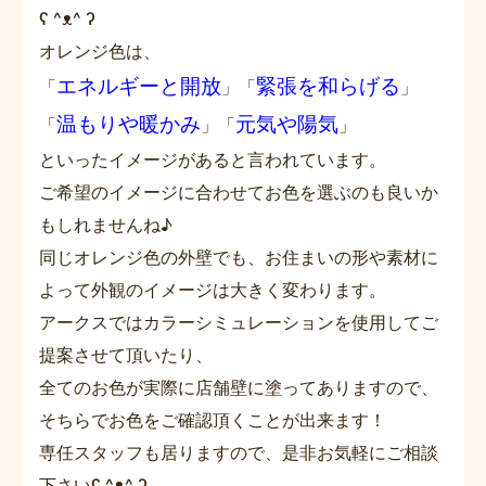
ʕ ^ᴥ^ ʔ
オレンジ色は、
エネルギーと開放
緊張を和らげる
「
」「
」
温もりや暖かみ
元気や陽気
「
」「
」
といったイメージがあると言われています。
ご希望のイメージに合わせてお色を選ぶのも良いか
もしれませんね♪
同じオレンジ色の外壁でも、お住まいの形や素材に
よって外観のイメージは大きく変わります。
アークスではカラーシミュレーションを使用してご
提案させて頂いたり、
全てのお色が実際に店舗壁に塗ってありますので、
そちらでお色をご確認頂くことが出来ます！
専任スタッフも居りますので、是非お気軽にご相談
下さいʕ ^ᴥ^ ʔ