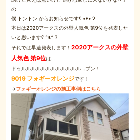
の
僕 トントン からお知らせですʕ •ᴥ• ʔ
本日は2020アークスの外壁人気色 第9位を発表した
いと思いますʕ ^ᴥ^ ʔ
2020アークスの外壁
それでは早速発表します！
人気色 第9位
は…
ドゥルルルルルルルルルルルル…ブン！
9019 フォギーオレンジ
です！
→
フォギーオレンジの施工事例はこちら