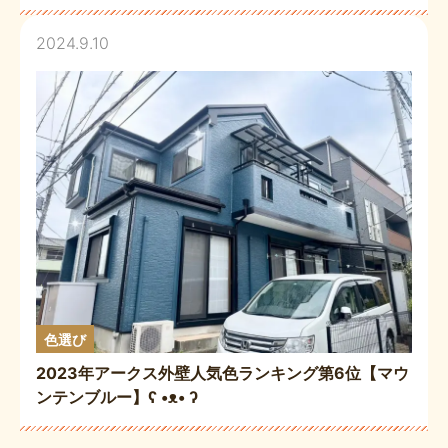
2024.9.10
色選び
2023年アークス外壁人気色ランキング第6位【マウ
ンテンブルー】ʕ •ᴥ• ʔ