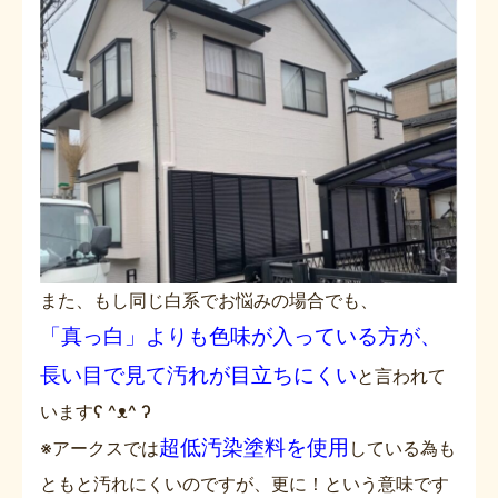
また、もし同じ白系でお悩みの場合でも、
「真っ白」よりも色味が入っている方が、
長い目で見て汚れが目立ちにくい
と言われて
いますʕ ^ᴥ^ ʔ
超低汚染塗料を使用
※アークスでは
している為も
ともと汚れにくいのですが、更に！という意味です