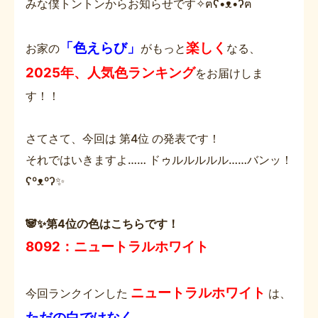
みな僕トントンからお知らせです✧ฅʕ•ᴥ•ʔฅ
「色えらび」
楽しく
お家の
がもっと
なる、
2025年、人気色ランキング
をお届けしま
す！！
さてさて、今回は 第4位 の発表です！
それではいきますよ…… ドゥルルルルル……バンッ！
ʕºᴥºʔ✨
🐼✨第4位の色はこちらです！
8092：ニュートラルホワイト
ニュートラルホワイト
今回ランクインした
は、
ただの白ではなく、