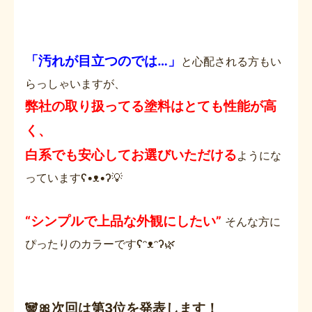
「汚れが目立つのでは…」
と心配される方もい
らっしゃいますが、
弊社の取り扱ってる塗料はとても性能が高
く、
白系でも安心してお選びいただける
ようにな
っていますʕ•ᴥ•ʔ💡
“シンプルで上品な外観にしたい”
そんな方に
ぴったりのカラーですʕᵔᴥᵔʔ🌿
🐼🎀次回は第3位を発表します！