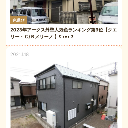
色選び
2023年アークス外壁人気色ランキング第9位【クエ
リー・Ｃ/Ｂメリーノ 】ʕ •ᴥ• ʔ
2021.1.18