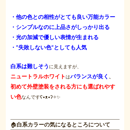
・他の色との相性がとても良い万能カラー
・シンプルなのに上品さがしっかり出る
・光の加減で優しい表情が生まれる
・“失敗しない色”としても人気
白系は難しそう
に見えますが、
ニュートラルホワイト
バランスが良く
は
、
初めて外壁塗装をされる方にも選ばれやす
い色
なんですʕ•ᴥ•ʔ✧✨
🏠
白系カラーの気になるところについて