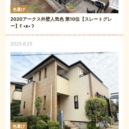
色選び
2020アークス外壁人気色 第10位【スレートグレ
ー】ʕ •ᴥ• ʔ
2025.6.25
色選び