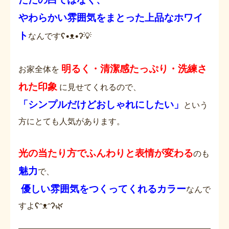
やわらかい雰囲気をまとった上品なホワイ
ト
なんですʕ•ᴥ•ʔ💡
明るく・清潔感たっぷり・洗練さ
お家全体を
れた印象
に見せてくれるので、
「シンプルだけどおしゃれにしたい」
という
方にとても人気があります。
光の当たり方でふんわりと表情が変わる
のも
魅力
で、
優しい雰囲気をつくってくれるカラー
なんで
すよʕᵔᴥᵔʔ🌿