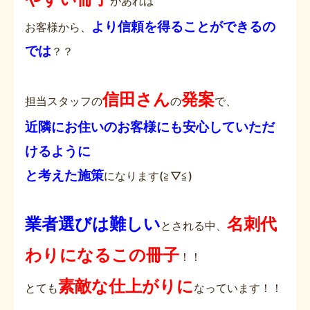
があれば
より信頼を得ることができるの
お客様から、
では
？？
信田さん
発案
担当スタッフの
の
で、
近隣にお住いのお客様にも安心していただ
けるように
と考えた施策
になります(≧▽≦)
業者選びは難しい
名刺代
とされる中、
わりになるこの冊子
！！
素敵な仕上がりに
とても
なっています！！