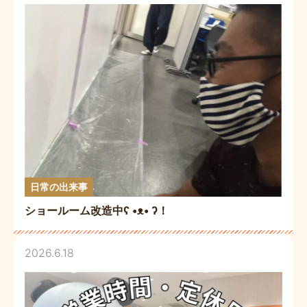
日常の出来事
ショールーム改造中ʕ •ᴥ• ʔ！
2026.6.18