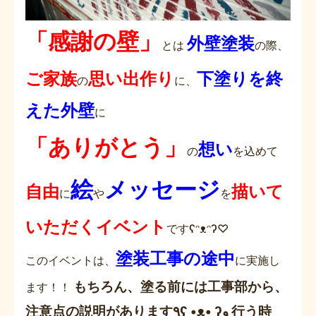
「感謝の壁」
外壁塗装
とは
の際、
ご家族
思い出作り
下塗りを終
の
に、
えた外壁
に
「ありがとう」
想い
の
を込めて
絵
メッセージ
自由
描いて
に
や
を
いただくイベント
です
ʕᵔᴥᵔʔ♡
塗装工事の途中
このイベントは、
に実施し
もちろん、塗る前には工事部から、
ます！！
注意点の説明があります٩ʕ •ᴥ• ʔو
行う時