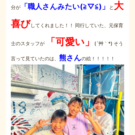
大
「職人さんみたい(≧▽≦)」
分が
と
喜び
してくれました！！ 同行していた、元保育
「可愛い」
士のスタッフが
(´艸｀*) そう
熊さん
言って見ていたのは、
の絵！！！！！