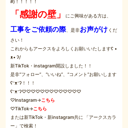
#)！！！！！
「感謝の壁」
にご興味がある方は、
工事をご依頼の際
お声がけ
、是非
くだ
さい！
これからもアークスをよろしくお願いいたしますʕ •
ᴥ• ʔ/
新TikTok・instagram開設しました！！
是非“フォロー”、“いいね”、“コメント”お願いします
ʕᵔᴥᵔʔ！！！
ʕᵔᴥᵔʔ
♡♡♡♡♡♡♡♡♡♡♡♡♡
♡
Instagram→
こちら
♡
TikTok→
こちら
または新TikTok・新instagram共に 「アークスカラ
ー」で検索！