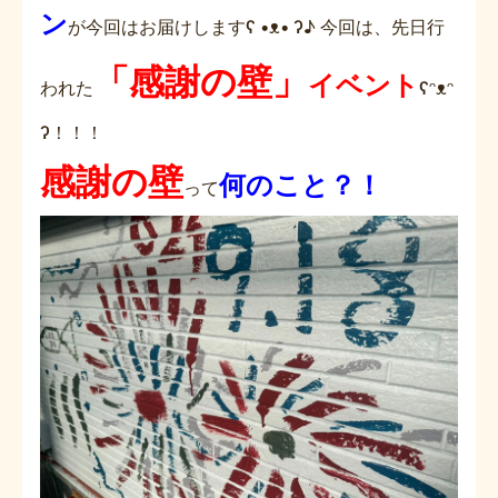
ン
が今回はお届けしますʕ •ᴥ• ʔ♪ 今回は、先日行
「感謝の壁」
イベント
われた
ʕᵔᴥᵔ
ʔ！！！
感謝の壁
何のこと？！
って