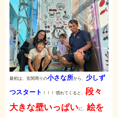
小さな所
少しず
最初は、玄関周りの
から、
段々
つスタート
！！！ 慣れてくると、
大きな壁いっぱい
絵を
に、