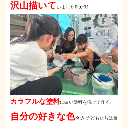
沢山描いて
いました
ʕᵔᴥᵔʔ/
カラフルな塗料
に白い塗料を混ぜて作る、
自分の好きな色
☆彡 子どもたちは自