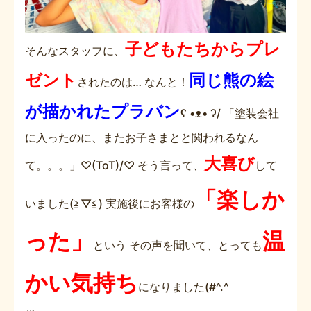
子どもたちからプレ
そんなスタッフに、
ゼント
同じ熊の絵
されたのは… なんと！
が描かれたプラバン
ʕ •ᴥ• ʔ/ 「塗装会社
に入ったのに、またお子さまとと関われるなん
大喜び
て。。。」♡(ToT)/♡ そう言って、
して
「楽しか
いました(≧▽≦) 実施後にお客様の
った」
温
という その声を聞いて、とっても
かい気持ち
になりました(#^.^