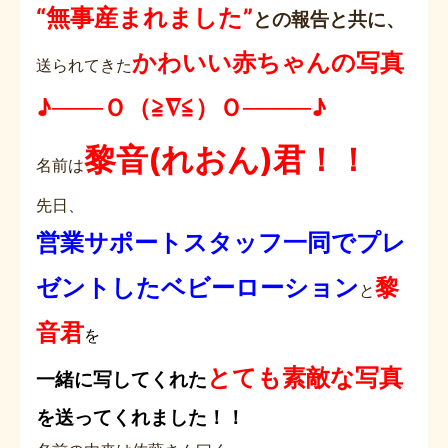
“無事産まれました”
との報告と共に、
かわいい赤ちゃんの写真
送られてきた
♪───Ｏ（≧∇≦）Ｏ────♪
黎音(れおん)君！！
名前は
先日、
営業サポートスタッフ一同でプレ
ゼントしたベビーローション
黎
と
音君
を
とても素敵な写真
一緒に写してくれた
を送ってくれました！！