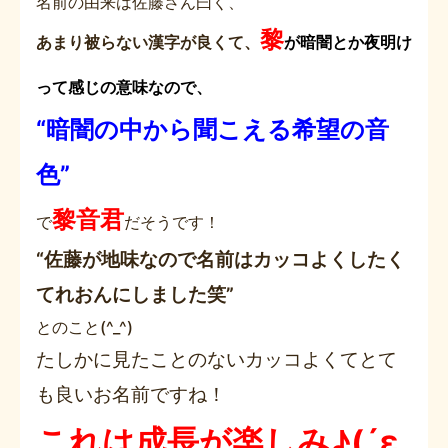
名前の由来は佐藤さん曰く、
黎
あまり被らない漢字が良くて、
が暗闇とか夜明け
って感じの意味なので、
“暗闇の中から聞こえる希望の音
色”
黎音君
で
だそうです！
“佐藤が地味なので名前はカッコよくしたく
てれおんにしました笑”
とのこと(^_^)
たしかに見たことのないカッコよくてとて
も良いお名前ですね！
これは成長が楽しみ♪(´ε