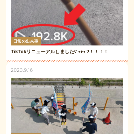
日常の出来事
TikTokリニューアルしましたʕ •ᴥ• ʔ！！！！
2023.9.16