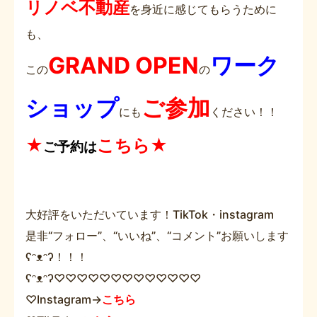
リノベ不動産
を身近に感じてもらうために
も、
GRAND OPEN
ワーク
この
の
ショップ
ご参加
にも
ください！！
★
こちら★
ご予約は
大好評をいただいています！TikTok・instagram
是非“フォロー”、“いいね”、“コメント”お願いします
ʕᵔᴥᵔʔ！！！
ʕᵔᴥᵔʔ♡♡♡♡♡♡♡♡♡♡♡♡♡
♡Instagram→
こちら