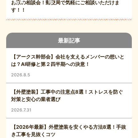
ng
in
hp
お家の相談会！郵便局で気軽にご相談いただけま
e
す！！
最新記事
【アークス幹部会】会社を支えるメンバーの想いと
は？AI研修と第２四半期への決意！
2026.8.5
【外壁塗装】工事中の注意点8選！ストレスを防ぐ
対策と安心の業者選び
2026.7.31
【2026年最新】外壁塗装を安くやる方法8選！手抜
き工事を見抜くコツ