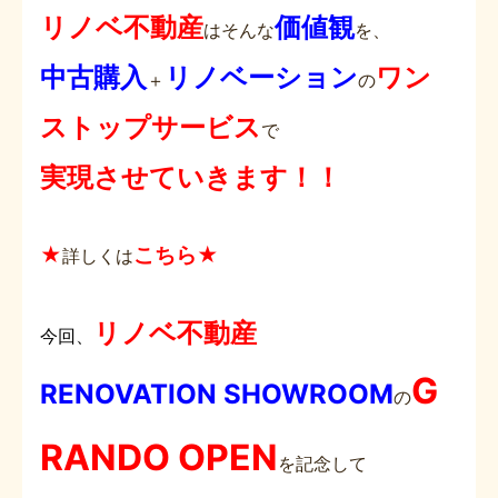
リノベ不動産
価値観
はそんな
を、
中古購入
リノベーション
ワン
＋
の
ストップサービス
で
実現させていきます
！！
★
こちら★
詳しくは
リノベ不動産
今回、
G
RENOVATION SHOWROOM
の
RANDO OPEN
を記念して