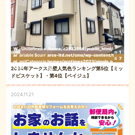
o
W
: Undefined v
/home/c2532559/public_html/
n
1
ar
ariable $curr
arcs-ltd.net/cms/wp-content/t
li
7
ni
entCategorie
hemes/protimes2023/single.p
n
3
ng
in
hp
2024年アークス外壁人気色ランキング第5位【ミッ
e
ドビスケット】・第4位【ベイジュ】
2024.11.21