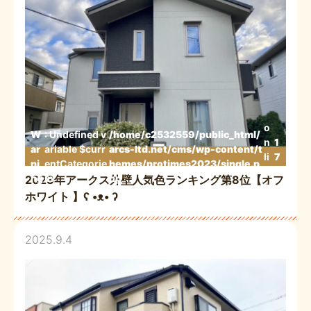
o
W
: Undefined v
/home/c2532559/public_html/
n
1
ar
ariable $curr
arcs-ltd.net/cms/wp-content/t
li
7
ni
entCategorie
hemes/protimes2023/single.p
n
3
ng
in
hp
2023年アークス外壁人気色ランキング第8位【オフ
e
ホワイト 】ʕ •ᴥ• ʔ
2025.9.4