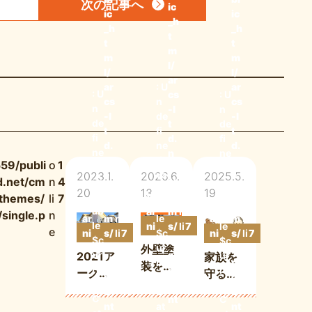
次の記事
へ
ic
ic
ic
_h
_h
_h
t
t
t
m
m
m
l/
l/
l/
ar
ar
: U
ar
: U
cs
: U
cs
n
cs
n
-l
n
-l
de
-l
de
t
de
t
fi
t
fi
d.
fi
d.
ne
d.
ne
n
ne
n
d
n
59/publi
o
1
d
e
d
e
va
e
2023.1.
2026.6.
2025.5.
d.net/cm
n
4
va
t/
va
t/
ri
t/
20
13
19
ri
W
c
o
ri
/themes/
li
7
W
c
o
ab
W
c
o
ab
ar
m
n
1
ab
single.p
n
ar
m
n
1
le
ar
m
n
1
le
ni
s/
li
7
le
e
ni
s/
li
7
$c
ni
s/
li
7
$c
n
w
n
3
$c
n
w
n
3
ur
n
w
n
3
外壁塗
ur
g
p-
e
ur
2021ア
家族を
g
p-
e
re
g
p-
e
装を夏
re
c
re
ークス
守るた
c
nt
c
にする
nt
o
nt
外壁人
めに知
o
C
o
のは避
C
nt
C
気色 第
ってお
nt
at
nt