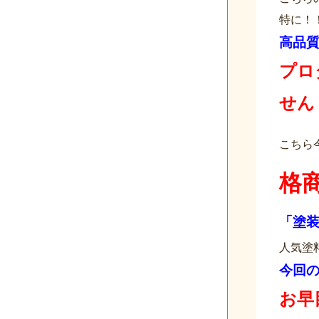
特に！
高品
プロ
せん
こちら
格
「塗
人気塗
今回
お早