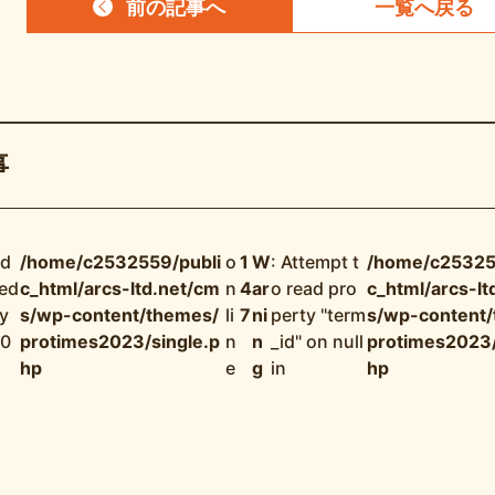
前の記事
へ
一覧へ
戻る
事
nd
/home/c2532559/publi
o
1
W
: Attempt t
/home/c25325
ned
c_html/arcs-ltd.net/cm
n
4
ar
o read pro
c_html/arcs-lt
y
s/wp-content/themes/
li
7
ni
perty "term
s/wp-content
 0
protimes2023/single.p
n
n
_id" on null
protimes2023/
hp
e
g
in
hp