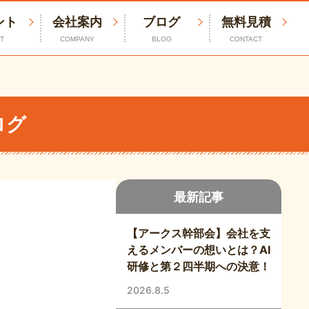
ント
会社案内
ブログ
無料見積
T
COMPANY
BLOG
CONTACT
ログ
最新記事
！
【アークス幹部会】会社を支
えるメンバーの想いとは？AI
研修と第２四半期への決意！
2026.8.5