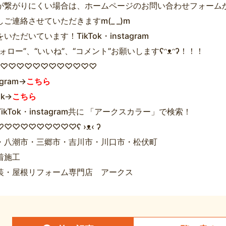
が繋がりにくい場合は、ホームページのお問い合わせフォーム
ご連絡させていただきますm(_ _)m
いただいています！TikTok・instagram
ォロー”、“いいね”、“コメント”お願いしますʕᵔᴥᵔʔ！！！
ʔ♡♡♡♡♡♡♡♡♡♡♡♡♡
agram→
こちら
ok→
こちら
ikTok・instagram共に 「アークスカラー」で検索！
♡♡♡♡♡♡♡♡♡ʕ ›ᴥ‹ ʔ
・八潮市・三郷市・吉川市・川口市・松伏町
着施工
装・屋根リフォーム専門店 アークス