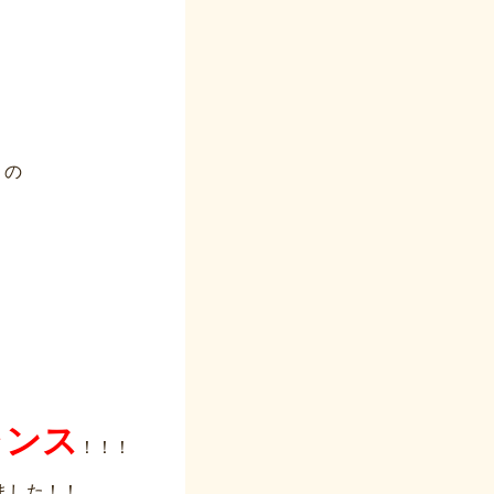
！
ト
の
ャンス
！！！
ました！！