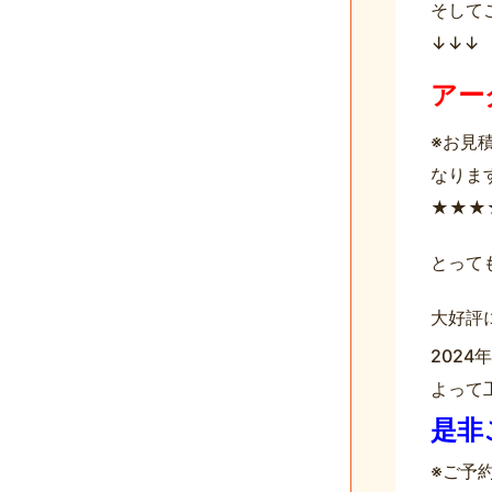
↓↓↓
アー
※お見
なりますm
★★★
とって
大好評
202
よって工
是非
※ご予