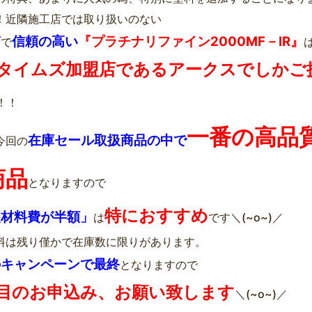
！近隣施工店では取り扱いのない
質
信頼の高い
『プラチナリファイン2000MF－IR』
で
タイムズ加盟店であるアークスでしかご
！！
一番の高品
在庫セール取扱商品の中で
今回の
商品
となりますので
特におすすめ
装材料費が半額」
は
です＼(~o~)／
料は残り僅かで在庫数に限りがあります。
のキャンペーンで最終
となりますので
目のお申込み、お願い致します
＼(~o~)／