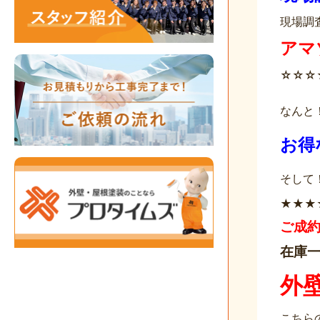
現場調
アマ
☆☆☆
なんと
お得
そして
★★★
ご成
在庫
外
こちら