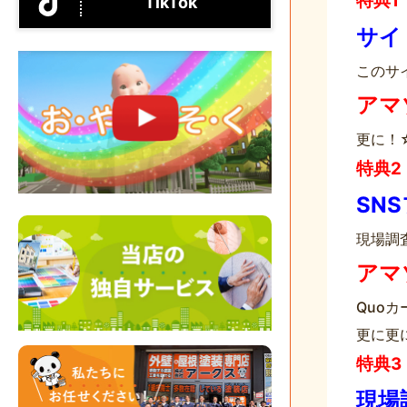
特典1
TikTok
サイ
このサ
アマ
更に！
特典2
SN
現場調査
アマ
Quo
更に更
特典3
現場