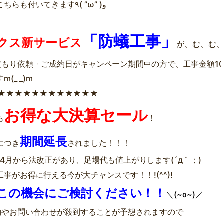
そしてこちらも付いてきます٩( ”ω” )و
「防蟻工事」
クス新サービス
が、む、む
積もり依頼・ご成約日がキャンペーン期間中の方で、工事金額1
(_ _)m
★★★★★★★★★★★★
お得な大決算セール
も
！
期間延長
につき
されました！！！
4年4月から法改正があり、足場代も値上がりします(´д｀；)
事がお得に行える今が大チャンスです！！!(^^)!
この機会にご検討ください！！
＼(~o~)／
約やお問い合わせが殺到することが予想されますので