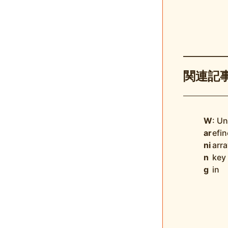
関連記
W
: U
ar
efi
ni
arra
n
key
g
in