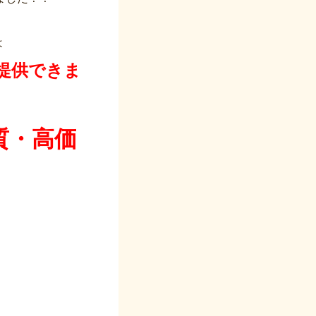
は
提供できま
質・高価