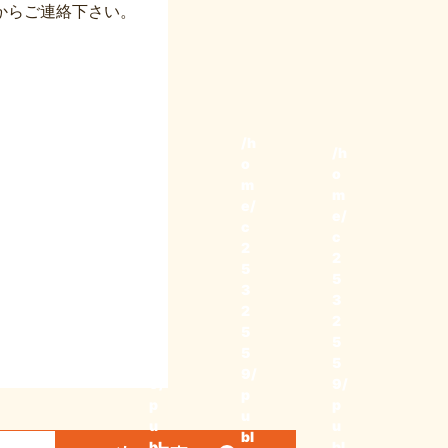
からご連絡下さい。
/h
/h
/h
o
o
o
m
m
m
e/
e/
e/
c
c
c
2
2
2
5
5
5
3
3
3
2
2
2
5
5
5
5
5
5
9/
9/
9/
p
p
p
u
u
u
bl
bl
bl