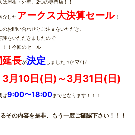
スは屋根・外壁、2つの専門店！！
アークス大決算セール
紹介した
！！
んのお問い合わせとご注文をいただき、
好評をいただきましたので
！！！今回のセール
間延長
決定
が
しましたヾ(≧▽≦)ﾉ
3月10日(日)～3月31日(日)
、
9:00〜18:00
間は
までとなります！！！
なるその内容を是非、もう一度ご確認下さい！！！