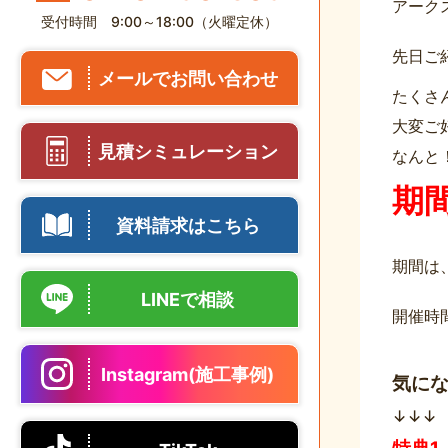
アーク
受付時間 9:00～18:00（火曜定休）
先日ご
メールでお問い合わせ
たくさ
大変ご
見積シミュレーション
なんと
期
資料請求はこちら
期間は
LINEで相談
開催時
Instagram(施工事例)
気に
↓↓↓