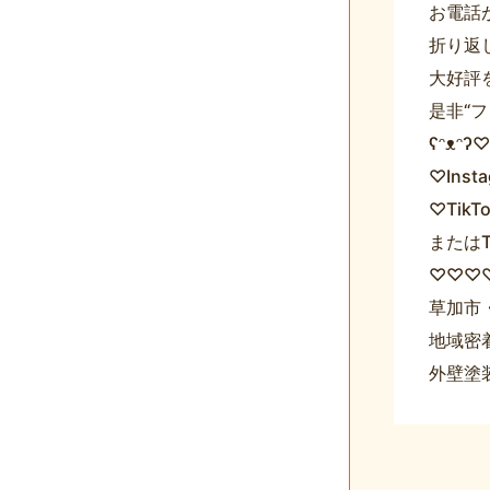
お電話
折り返し
大好評を
是非“フ
ʕᵔᴥᵔ
♡Inst
♡TikT
またはT
♡♡♡♡
草加市
地域密
外壁塗