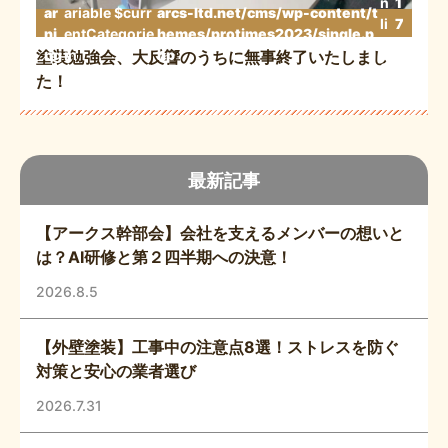
n
1
ar
ariable $curr
arcs-ltd.net/cms/wp-content/t
li
7
ni
entCategorie
hemes/protimes2023/single.p
n
3
ng
in
hp
塗装勉強会、大反響のうちに無事終了いたしまし
e
た！
最新記事
【アークス幹部会】会社を支えるメンバーの想いと
は？AI研修と第２四半期への決意！
2026.8.5
【外壁塗装】工事中の注意点8選！ストレスを防ぐ
対策と安心の業者選び
2026.7.31