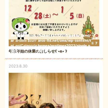
o
W
: Undefined v
/home/c2532559/public_html/
n
1
ar
ariable $curr
arcs-ltd.net/cms/wp-content/t
li
7
ni
entCategorie
hemes/protimes2023/single.p
n
3
ng
in
hp
年末年始の休業のおしらせʕ •ᴥ• ʔ
e
2023.8.30