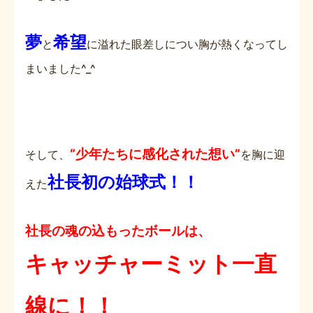
夢
希望
と
に溢れた眼差しについ胸が熱くなってし
まいました^_^
“
少年たちに感化された想い”
そして、
を胸に迎
社長初の始球式！！
えた
社長の魂の込もったボールは、
キャッチャーミット一直
線に！！