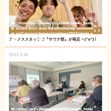
o
W
: Undefined v
/home/c2532559/public_html/
n
1
ar
ariable $curr
arcs-ltd.net/cms/wp-content/t
li
7
ni
entCategorie
hemes/protimes2023/single.p
n
3
ng
in
hp
アークススタッフで『サウナ部』が発足ヽ(^o^)丿
e
2022.3.30
o
W
: Undefined v
/home/c2532559/public_html/