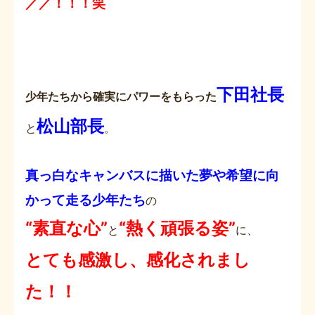
／／！！！笑
下田社長
少年たちから確実にパワーをもらった
松山部長
と
。
真っ白なキャンバスに描いた夢や希望に向
かって走る少年たち
の
“素直な心”
“
熱く頑張る姿”
と
に、
とても感激し、感化されまし
た！！