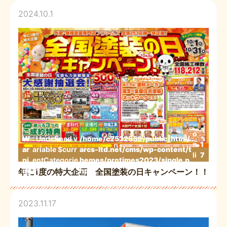
2024.10.1
o
W
: Undefined v
/home/c2532559/public_html/
n
1
ar
ariable $curr
arcs-ltd.net/cms/wp-content/t
li
7
ni
entCategorie
hemes/protimes2023/single.p
n
3
ng
in
hp
年に1度の特大企画 全国塗装の日キャンペーン！！
e
2023.11.17