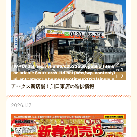
o
W
: Undefined v
/home/c2532559/public_html/
n
1
ar
ariable $curr
arcs-ltd.net/cms/wp-content/t
li
7
ni
entCategorie
hemes/protimes2023/single.p
n
3
ng
in
hp
アークス新店舗！川口東店の進捗情報
e
2026.1.17