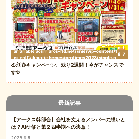
o
W
: Undefined v
/home/c2532559/public_html/
n
1
ar
ariable $curr
arcs-ltd.net/cms/wp-content/t
li
7
ni
entCategorie
hemes/protimes2023/single.p
n
3
ng
in
hp
🎍新春キャンペーン、残り2週間！今がチャンスで
e
す✨
最新記事
【アークス幹部会】会社を支えるメンバーの想いと
は？AI研修と第２四半期への決意！
2026.8.5