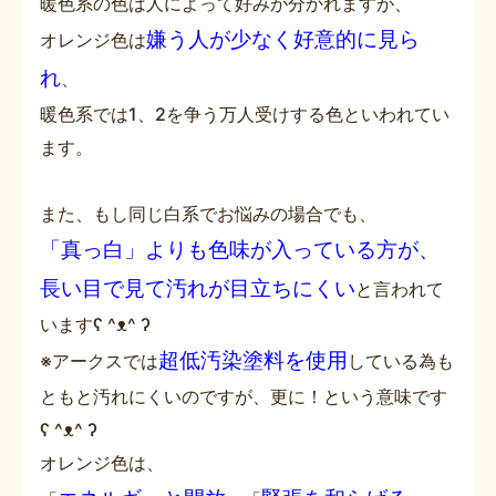
暖色系の色は人によって好みが分かれますが、
嫌う人が少なく好意的に見ら
オレンジ色は
れ
、
暖色系では1、2を争う万人受けする色といわれてい
ます。
また、もし同じ白系でお悩みの場合でも、
「真っ白」よりも色味が入っている方が、
長い目で見て汚れが目立ちにくい
と言われて
いますʕ ^ᴥ^ ʔ
超低汚染塗料を使用
※アークスでは
している為も
ともと汚れにくいのですが、更に！という意味です
ʕ ^ᴥ^ ʔ
オレンジ色は、