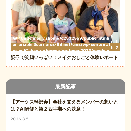
o
W
: Undefined v
/home/c2532559/public_html/
n
1
ar
ariable $curr
arcs-ltd.net/cms/wp-content/t
li
7
ni
entCategorie
hemes/protimes2023/single.p
n
3
ng
in
hp
親子で笑顔いっぱい！メイクおしごと体験レポート
e
最新記事
【アークス幹部会】会社を支えるメンバーの想いと
は？AI研修と第２四半期への決意！
2026.8.5