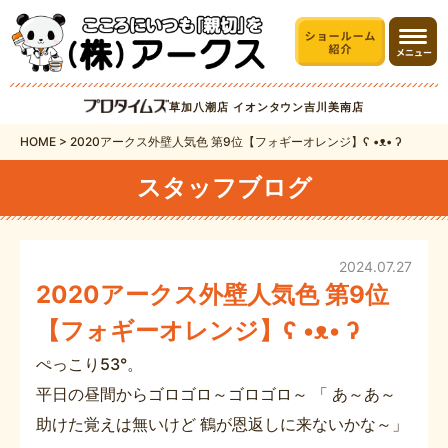
草加八潮店
イオンタウン吉川美南店
HOME
>
2020アークス外壁人気色 第9位【フォギーオレンジ】ʕ •ᴥ• ʔ
スタッフブログ
2024.07.27
2020アークス外壁人気色 第9位
【フォギーオレンジ】ʕ •ᴥ• ʔ
ぺっこり53°。
平日の昼間からゴロゴロ～ゴロゴロ～ 「 あ～あ～
助けた覚えは無いけど 鶴が恩返しに来ないかな～」