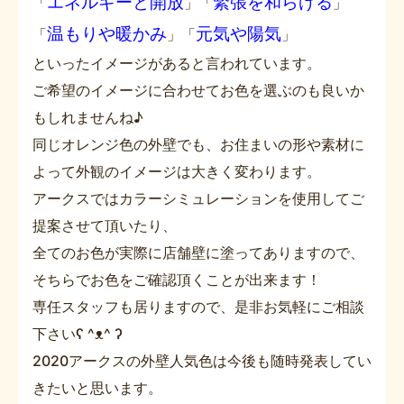
エネルギーと開放
緊張を和らげる
「
」「
」
温もりや暖かみ
元気や陽気
「
」「
」
といったイメージがあると言われています。
ご希望のイメージに合わせてお色を選ぶのも良いか
もしれませんね♪
同じオレンジ色の外壁でも、お住まいの形や素材に
よって外観のイメージは大きく変わります。
アークスではカラーシミュレーションを使用してご
提案させて頂いたり、
全てのお色が実際に店舗壁に塗ってありますので、
そちらでお色をご確認頂くことが出来ます！
専任スタッフも居りますので、是非お気軽にご相談
下さいʕ ^ᴥ^ ʔ
2020アークスの外壁人気色は今後も随時発表してい
きたいと思います。