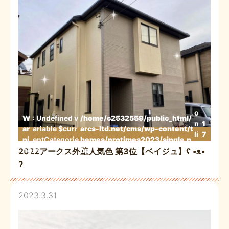
o
W
: Undefined v
/home/c2532559/public_html/
n
1
ar
ariable $curr
arcs-ltd.net/cms/wp-content/t
li
7
ni
entCategorie
hemes/protimes2023/single.p
n
3
ng
in
hp
2022アークス外壁人気色 第3位【ベイジュ】ʕ •ᴥ•
e
ʔ
2023.3.31