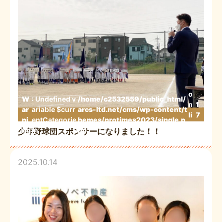
o
W
: Undefined v
/home/c2532559/public_html/
n
1
ar
ariable $curr
arcs-ltd.net/cms/wp-content/t
li
7
ni
entCategorie
hemes/protimes2023/single.p
n
3
ng
in
hp
少年野球団スポンサーになりました！！
e
2025.10.14