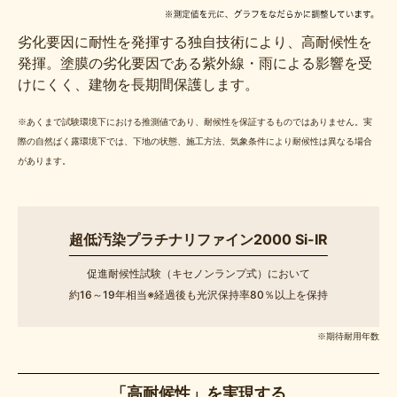
劣化要因に耐性を発揮する独自技術により、高耐候性を
発揮。塗膜の劣化要因である紫外線・雨による影響を受
けにくく、建物を長期間保護します。
※あくまで試験環境下における推測値であり、耐候性を保証するものではありません。実
際の自然ばく露環境下では、下地の状態、施工方法、気象条件により耐候性は異なる場合
があります。
超低汚染プラチナリファイン2000 Si-IR
促進耐候性試験（キセノンランプ式）において
約16～19年相当※経過後も光沢保持率80％以上を保持
※期待耐用年数
「高耐候性」を実現する