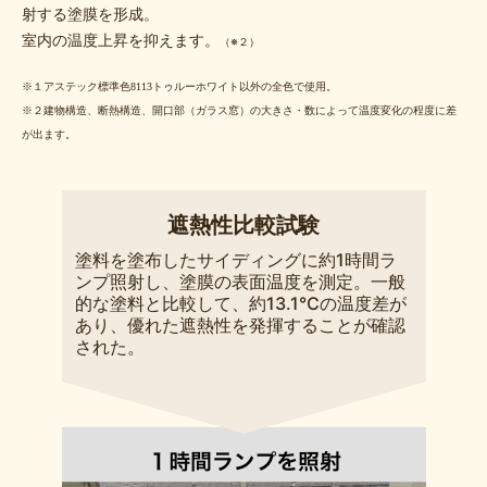
射する塗膜を形成。
室内の温度上昇を抑えます。
（※２）
※１アステック標準色8113トゥルーホワイト以外の全色で使用。
※２建物構造、断熱構造、開口部（ガラス窓）の大きさ・数によって温度変化の程度に差
が出ます。
遮熱性比較試験
塗料を塗布したサイディングに約1時間ラ
ンプ照射し、塗膜の表面温度を測定。一般
的な塗料と比較して、約13.1℃の温度差が
あり、優れた遮熱性を発揮することが確認
された。