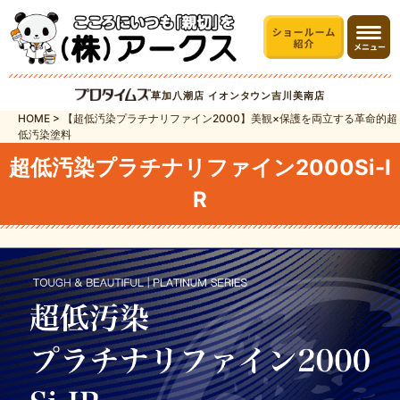
草加八潮店
イオンタウン吉川美南店
HOME
>
【超低汚染プラチナリファイン2000】美観×保護を両立する革命的超
低汚染塗料
超低汚染プラチナリファイン2000Si-I
R