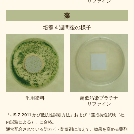
リファイン
藻
培養４週間後の様子
汎用塗料
超低汚染プラチナ
リファイン
「JIS Z 2911 かび抵抗性試験⽅法」および「藻抵抗性試験（社
内試験による）」に合格。
通常配合されている防カビ・防藻剤に加えて、効果を高める薬剤