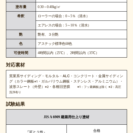
塗布量
0.30～0.40kg/㎡
希釈
ローラーの場合：0～5％（清水）
エアレスの場合：5～10％（清水）
艶
艶有、３分艶
色
アステック標準色68色
可使時間
4時間以内（25℃）、2時間以内（35℃）
対応素材
窯業系サイディング・モルタル・ALC・コンクリート・金属サイディン
グ（カラー鋼板
・ガルバリウム鋼板・ステンレス・アルミニウム）・
※1
波形スレート（外壁）
・各種旧塗膜
※2
※1：フッ素鋼板は除く ※2：高圧
洗浄有り
試験結果
JIS A 6909 建築用仕上り塗材
合格
『可とう性』