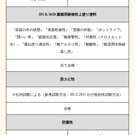
JIS K 5658 建築用耐候性上塗り塗料
『容器の中の状態』『表面乾燥性』『塗膜の外観』『ポットライフ』
『隠ぺい率』『鏡面光沢度』『耐衝撃性』『付着性（クロスカット
法）』『重ね塗り適合性』『耐アルカリ性』『耐酸性』『耐湿潤冷熱繰
返し性』
全て合格
防カビ性
※社内試験による（参考試験方法：JIS Z 2911 かび抵抗性試験方法）
合格
防藻性