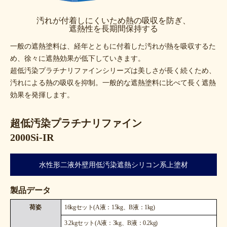
汚れが付着しにくいため熱の吸収を防ぎ、
遮熱性を長期間保持する
一般の遮熱塗料は、経年とともに付着した汚れが熱を吸収するた
め、徐々に遮熱効果が低下していきます。
超低汚染プラチナリファインシリーズは美しさが長く続くため、
汚れによる熱の吸収を抑制。一般的な遮熱塗料に比べて長く遮熱
効果を発揮します。
超低汚染プラチナリファイン
2000Si-IR
水性形二液外壁用低汚染遮熱シリコン系上塗材
製品データ
荷姿
16kgセット(A液：15kg、B液：1kg)
3.2kgセット(A液：3kg、B液：0.2kg)