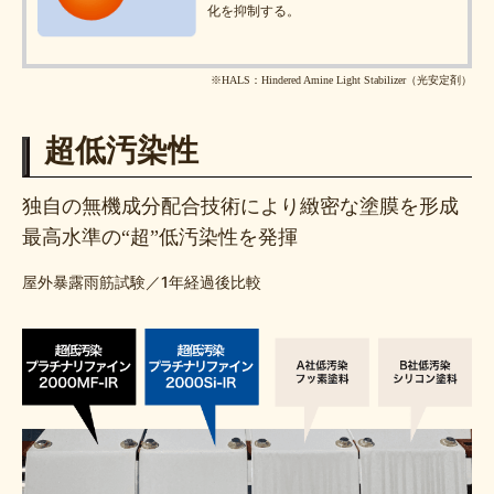
化を抑制する。
※HALS：Hindered Amine Light Stabilizer（光安定剤）
超低汚染性
独自の無機成分配合技術により緻密な塗膜を形成
最高水準の“超”低汚染性を発揮
屋外暴露雨筋試験／1年経過後比較