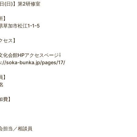
3日(日)】第2研修室
所】
県草加市松江1-1-5
クセス】
文化会館HPアクセスページ⇩
s://soka-bunka.jp/pages/17/
員】
名
加費】
会担当／相談員