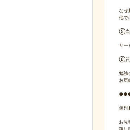
なぜ
他で
⑤当
サー
⑥質
勉強
お気
●●
個別
お見
誰に