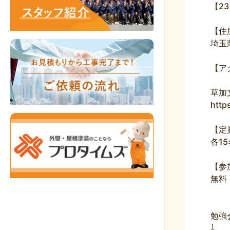
【2
【住
埼玉
【ア
草加
http
【定
各15
【参
無料
勉強
⇩