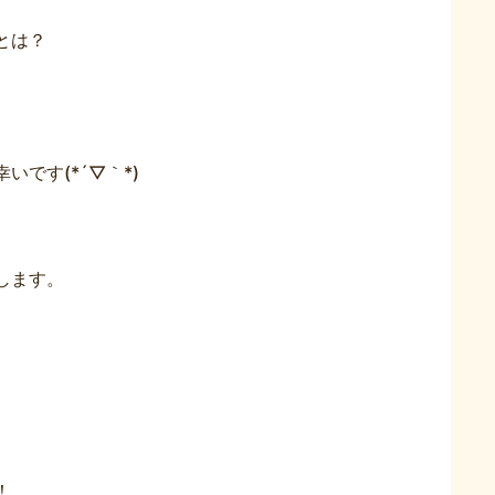
とは？
です(*´▽｀*)
します。
！