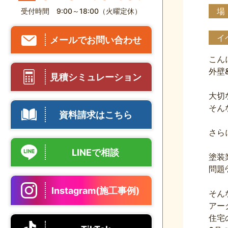
場
受付時間 9:00～18:00（火曜定休）
イ
メールでお問い合わせ
こん
外壁
見積シミュレーション
大切
そん
資料請求はこちら
さら
LINEで相談
塗装
問題
Instagram(施工事例)
そん
アー
住宅