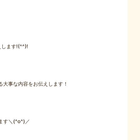
す!(^^)!
る大事な内容をお伝えします！
＼(^o^)／