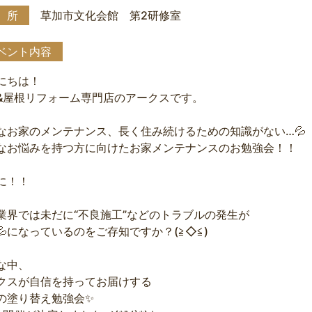
 所
草加市文化会館 第2研修室
ベント内容
にちは！
&屋根リフォーム専門店のアークスです。
なお家のメンテナンス、長く住み続けるための知識がない…💦
なお悩みを持つ方に向けたお家メンテナンスのお勉強会！！
に！！
業界では未だに“不良施工”などのトラブルの発生が
💦になっているのをご存知ですか？(≧◇≦)
な中、
クスが自信を持ってお届けする
の塗り替え勉強会✨