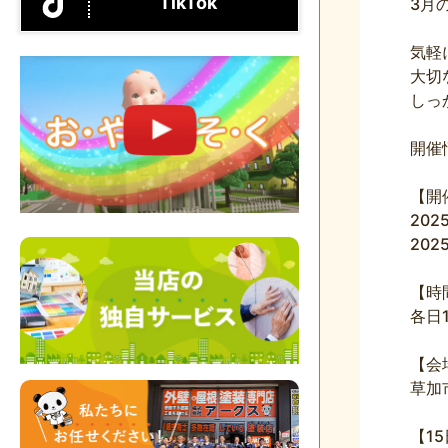
TikTok
3月の
気軽
大切
しっ
開催
【開
202
202
【時
各日1
【会
草加
【1