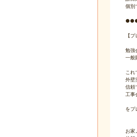
個別
●●
【プ
勉強
一般
これ
外壁
信頼
工事
をプ
お家