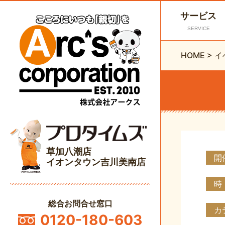
サービス
SERVICE
HOME
>
イ
草加八潮店
開
イオンタウン吉川美南店
時
総合お問合せ窓口
カ
0120-180-603