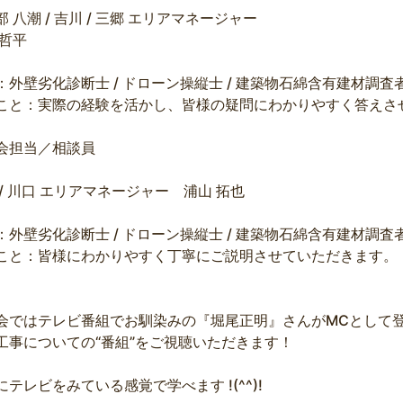
部 八潮 / 吉川 / 三郷 エリアマネージャー
 哲平
：外壁劣化診断士 / ドローン操縦士 / 建築物石綿含有建材調査
こと：実際の経験を活かし、皆様の疑問にわかりやすく答えさ
会担当／相談員
 / 川口 エリアマネージャー 浦山 拓也
：外壁劣化診断士 / ドローン操縦士 / 建築物石綿含有建材調査
こと：皆様にわかりやすく丁寧にご説明させていただきます。
会ではテレビ番組でお馴染みの『堀尾正明』さんがMCとして
工事についての“番組”をご視聴いただきます！
にテレビをみている感覚で学べます !(^^)!