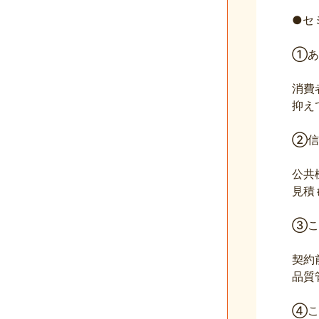
●セ
①あ
消費
抑え
②信
公共
見積
③こ
契約
品質
④こ