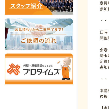
定員
参加
・・
日時
開催時
会場
埼玉
定員
参加
・・
本講
後援
【参