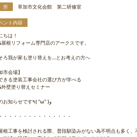
 所
草加市文化会館 第二研修室
ベント内容
にちは！
&屋根リフォーム専門店のアークスです。
そろ我が家も塗り替えを…とお考えの方へ
加市会場】
できる塗装工事会社の選び方が学べる
&外壁塗り替えセミナー
開催のお知らせです٩( ”ω” )و
・・・・・・・・・・・・・・・
屋根工事を検討される際、普段馴染みがない為不明点も多く、