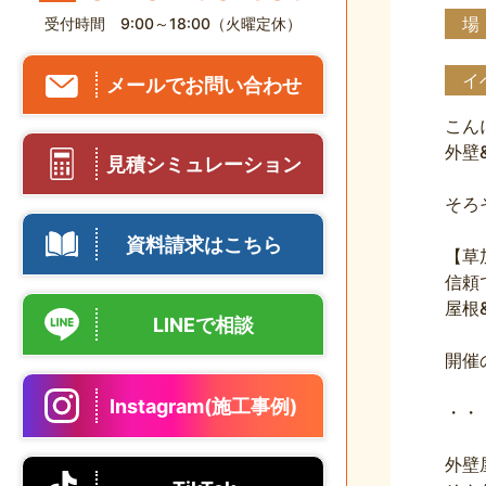
場
受付時間 9:00～18:00（火曜定休）
イ
メールでお問い合わせ
こん
外壁
見積シミュレーション
そろ
資料請求はこちら
【草
信頼
屋根
LINEで相談
Instagram(施工事例)
・・
外壁