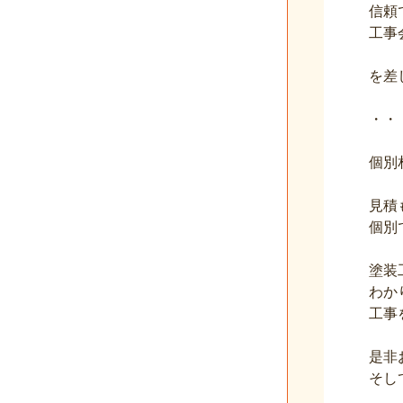
信頼
工事
を差
・・
個別
見積
個別
塗装
わか
工事
是非
そし