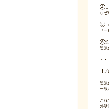
④こ
なぜ
⑤当
サー
⑥質
勉強
・・
【プ
勉強
一般
これ
外壁