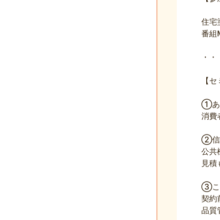
住宅
番組
・・
【セ
①あ
消費
②信
公共
見積
③こ
契約
品質