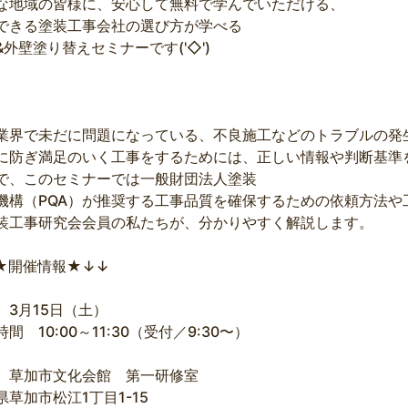
な地域の皆様に、安心して無料で学んでいただける、
できる塗装工事会社の選び方が学べる
&外壁塗り替えセミナーです('◇')ゞ
業界で未だに問題になっている、不良施工などのトラブルの発
に防ぎ満足のいく工事をするためには、正しい情報や判断基準
で、このセミナーでは一般財団法人塗装
機構（PQA）が推奨する工事品質を確保するための依頼方法や
装工事研究会会員の私たちが、分かりやすく解説します。
★開催情報★↓↓
 3月15日（土）
間 10:00～11:30（受付／9:30〜）
 草加市文化会館 第一研修室
県草加市松江1丁目1-15