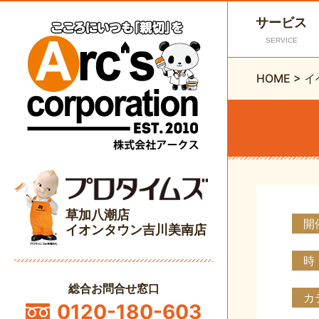
サービス
SERVICE
HOME
>
イ
草加八潮店
開
イオンタウン吉川美南店
時
総合お問合せ窓口
カ
0120-180-603