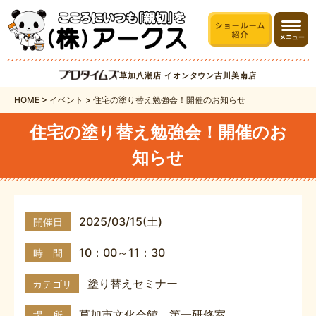
草加八潮店
イオンタウン吉川美南店
HOME
>
イベント
>
住宅の塗り替え勉強会！開催のお知らせ
住宅の塗り替え勉強会！開催のお
知らせ
2025/03/15(土)
開催日
10：00～11：30
時 間
塗り替えセミナー
カテゴリ
草加市文化会館 第一研修室
場 所