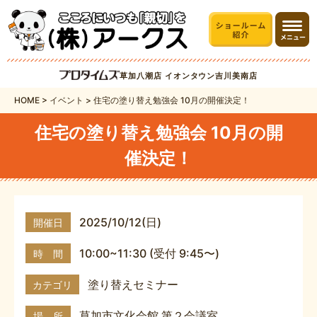
草加八潮店
イオンタウン吉川美南店
HOME
>
イベント
>
住宅の塗り替え勉強会 10月の開催決定！
住宅の塗り替え勉強会 10月の開
催決定！
2025/10/12(日)
開催日
10:00~11:30 (受付 9:45〜)
時 間
塗り替えセミナー
カテゴリ
草加市文化会館 第２会議室
場 所