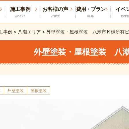
施工事例
お客様の声
費用・プラン
イベ
WORKS
VOICE
PLAN
EVEN
工事例
>
八潮エリア
>
外壁塗装・屋根塗装 八潮市Ｋ様所有
外壁塗装・屋根塗装 八
容
外壁塗装
屋根塗装