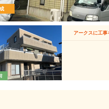
成
アークスに工事
前