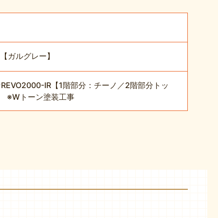
I【ガルグレー】
VO2000-IR【1階部分：チーノ／2階部分トッ
】 ※Wトーン塗装工事