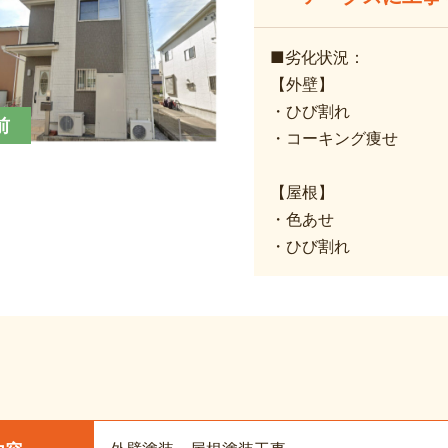
■劣化状況：
【外壁】
・ひび割れ
前
・コーキング痩せ
【屋根】
・色あせ
・ひび割れ