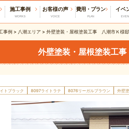
施工事例
お客様の声
費用・プラン
イベ
WORKS
VOICE
PLAN
EVEN
工事例
>
八潮エリア
>
外壁塗装・屋根塗装工事 八潮市Ｋ様
外壁塗装・屋根塗装工事
7ライトブラック
8097ライトラテ
8076リーガルブラウン
外壁