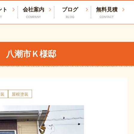
ント
会社案内
ブログ
無料見積
T
COMPANY
BLOG
CONTACT
邸
 八潮市Ｋ様邸
塗装
屋根塗装