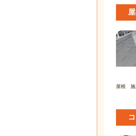
屋
屋根 施
コ