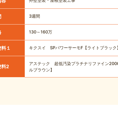
外壁塗装・屋根塗装工事
内容
3週間
間
130～160万
格
キクスイ SPパワーサーモF【ライトブラック
塗料１
アステック 超低汚染プラチナリファイン2000
塗料2
ルブラウン】