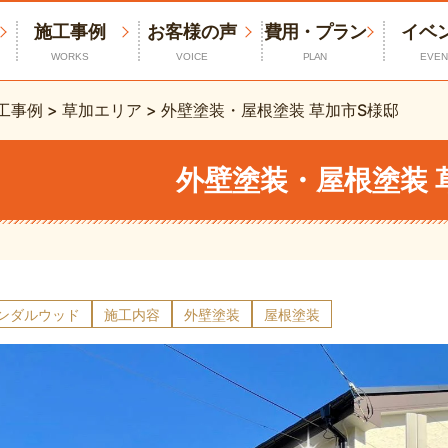
施工事例
お客様の声
費用・プラン
イベ
WORKS
VOICE
PLAN
EVEN
工事例
>
草加エリア
>
外壁塗装・屋根塗装 草加市S様邸
外壁塗装・屋根塗装 
サンダルウッド
施工内容
外壁塗装
屋根塗装