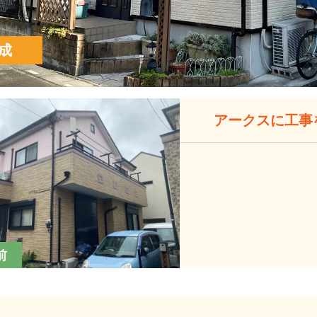
成
アークスに工事
前