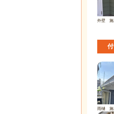
外壁 施
付
雨樋 施