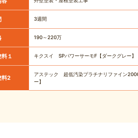
外壁塗装・屋根塗装工事
内容
3週間
間
190～220万
格
キクスイ SPパワーサーモF【ダークグレー】
塗料１
アステック 超低汚染プラチナリファイン2000
塗料2
ー】