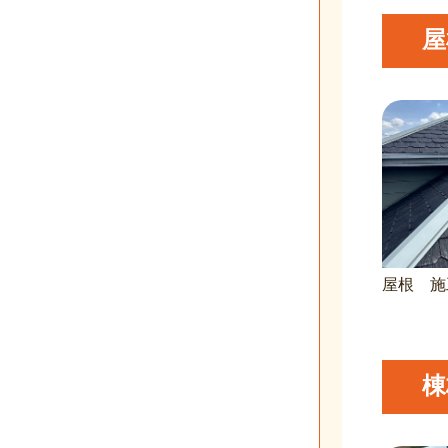
屋
屋根 施
棟