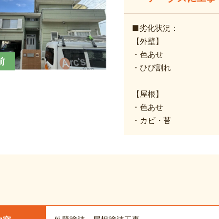
■劣化状況：
【外壁】
・色あせ
前
・ひび割れ
【屋根】
・色あせ
・カビ・苔