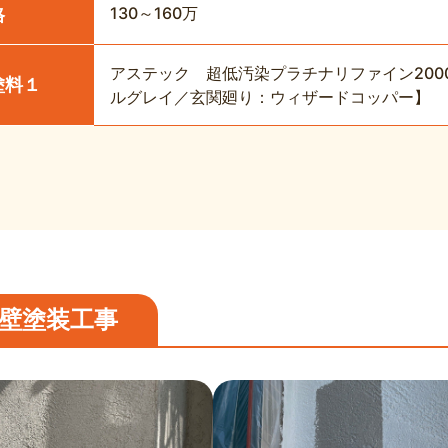
130～160万
格
アステック 超低汚染プラチナリファイン200
塗料１
ルグレイ／玄関廻り：ウィザードコッパー】
壁塗装工事