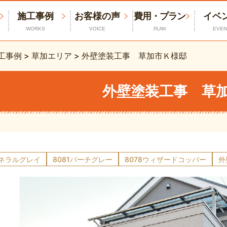
施工事例
お客様の声
費用・プラン
イベ
WORKS
VOICE
PLAN
EVEN
工事例
>
草加エリア
>
外壁塗装工事 草加市Ｋ様邸
外壁塗装工事 草
ミネラルグレイ
8081バーチグレー
8078ウィザードコッパー
外