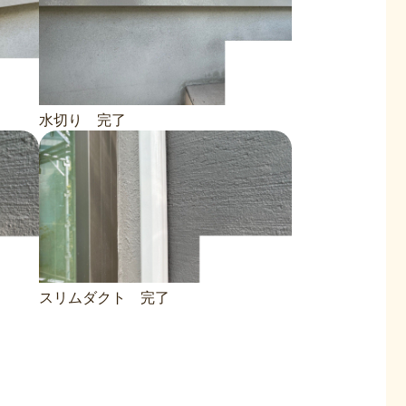
水切り 完了
）
スリムダクト 完了