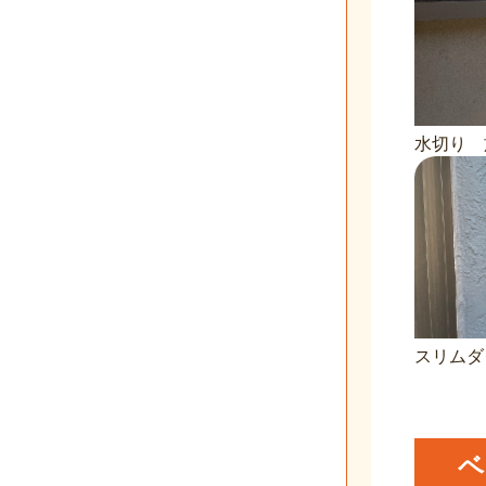
水切り 
スリムダ
ベ