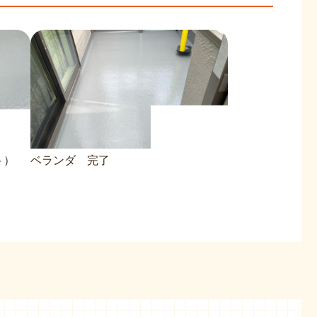
ト）
ベランダ 完了