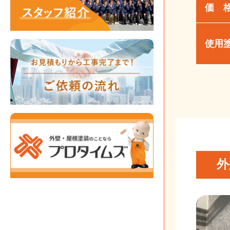
価 
使用
外