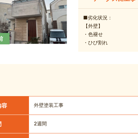
■劣化状況：
【外壁】
・色褪せ
前
・ひび割れ
外壁塗装工事
内容
2週間
間