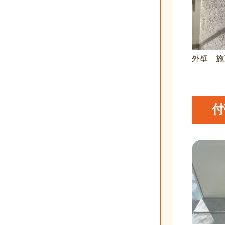
外壁 施
付