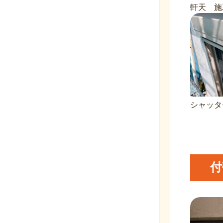
軒天 施
シャッタ
付