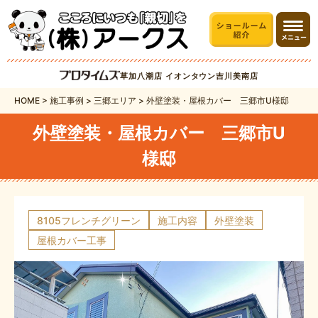
草加八潮店
イオンタウン吉川美南店
HOME
>
施工事例
>
三郷エリア
>
外壁塗装・屋根カバー 三郷市U様邸
外壁塗装・屋根カバー 三郷市U
様邸
8105フレンチグリーン
施工内容
外壁塗装
屋根カバー工事