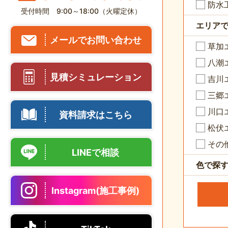
防水
受付時間 9:00～18:00（火曜定休）
エリア
メールでお問い合わせ
草加
八潮
見積シミュレーション
吉川
三郷
川口
資料請求はこちら
松伏
その
LINEで相談
色で探
Instagram(施工事例)