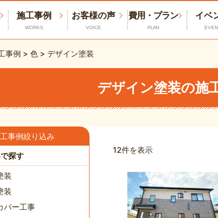
施工事例
お客様の声
費用・プラン
イベ
WORKS
VOICE
PLAN
EVEN
工事例
>
色
>
デザイン塗装
デザイン塗装の施
工事例絞り込み
12件を表示
容で探す
塗装
塗装
カバー工事