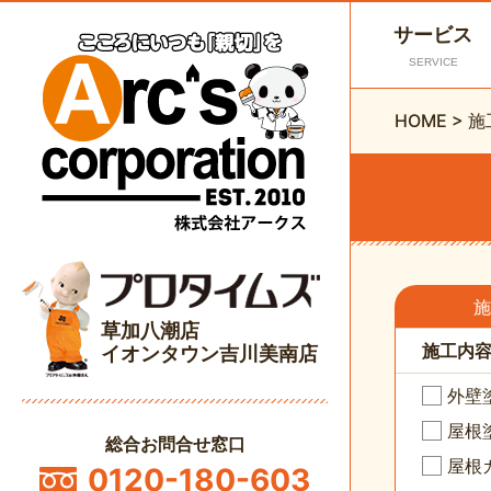
サービス
SERVICE
HOME
>
施
施
草加八潮店
施工内
イオンタウン吉川美南店
外壁
屋根
総合お問合せ窓口
屋根
0120-180-603