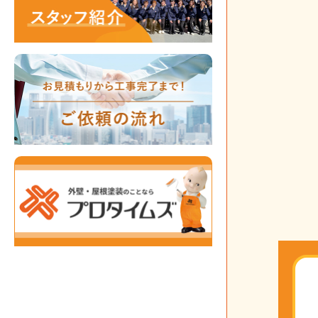
投
稿
の
ペ
ー
ジ
送
り