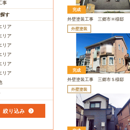
工事
完成
で探す
外壁塗装工事 三郷市Ｈ様邸
エリア
外壁塗装
エリア
エリア
エリア
エリア
完成
エリア
外壁塗装工事 三郷市Ｓ様邸
他
外壁塗装
す
絞り込み