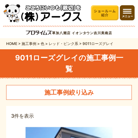
草加八潮店
イオンタウン吉川美南店
HOME
>
施工事例
>
色
>
レッド・ピンク系
>
9011ローズグレイ
9011ローズグレイの施工事例一
覧
施工事例絞り込み
3件を表示