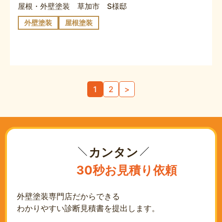
屋根・外壁塗装 草加市 S様邸
外壁塗装
屋根塗装
投
1
2
>
稿
の
ペ
ー
ジ
カンタン
送
30秒お見積り依頼
り
外壁塗装専門店だからできる
わかりやすい診断見積書を提出します。