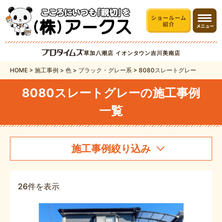
草加八潮店
イオンタウン吉川美南店
HOME
>
施工事例
>
色
>
ブラック・グレー系
>
8080スレートグレー
8080スレートグレーの施工事例
一覧
施工事例絞り込み
26件を表示