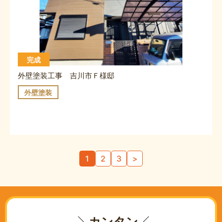
完成
外壁塗装工事 吉川市Ｆ様邸
外壁塗装
投
1
2
3
>
稿
の
ペ
ー
ジ
カンタン