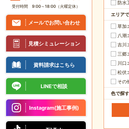
防水
受付時間 9:00～18:00（火曜定休）
エリア
メールでお問い合わせ
草加
八潮
見積シミュレーション
吉川
三郷
川口
資料請求はこちら
松伏
その
LINEで相談
色で探
Instagram(施工事例)