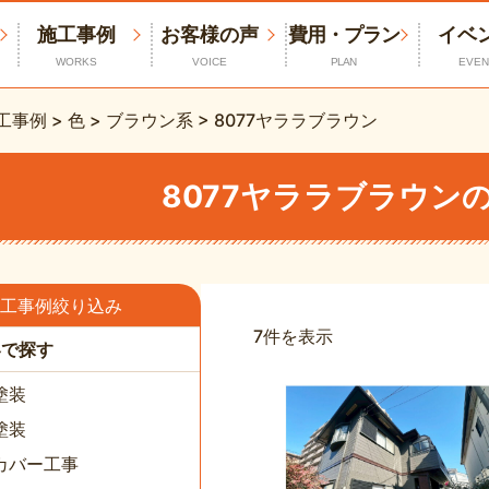
施工事例
お客様の声
費用・プラン
イベ
WORKS
VOICE
PLAN
EVEN
工事例
>
色
>
ブラウン系
>
8077ヤララブラウン
8077ヤララブラウン
工事例絞り込み
7件を表示
容で探す
塗装
塗装
カバー工事