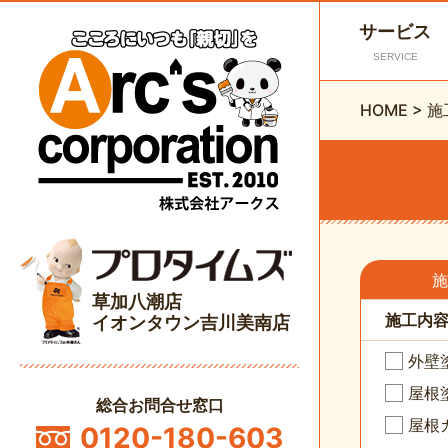
サービス
SERVICE
HOME
>
施
施
草加八潮店
施工内
イオンタウン吉川美南店
外壁
屋根
総合お問合せ窓口
屋根
0120-180-603