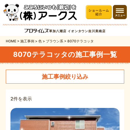
草加八潮店
イオンタウン吉川美南店
HOME
>
施工事例
>
色
>
ブラウン系
>
8070テラコッタ
8070テラコッタの施工事例一覧
施工事例絞り込み
2件を表示