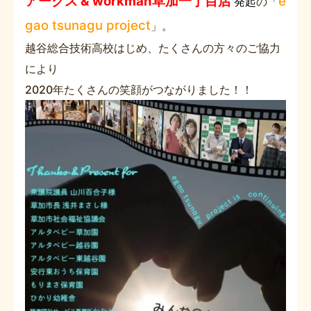
アークス & workman草加一丁目店
e
発起
の「
gao tsunagu project
」。
越谷総合技術高校はじめ、たくさんの方々のご協力
により
2020年たくさんの笑顔がつながりました！！