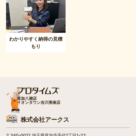
わかりやすく納得の見積
もり
草加八潮店
イオンタウン吉川美南店
株式会社アークス
〒340-0021 埼玉県草加市手代1丁目1-22