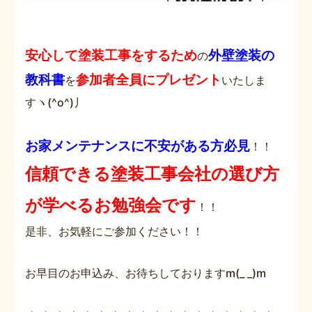
安心して塗装工事をするため
外壁塗装の
の
教科書
参加者全員にプレゼント
を
いたしま
すヽ(^o^)丿
お家メンテナンスに不安がある方必見
！！
信頼できる塗装工事会社の選び方
が学べるお勉強会です
！！
是非、お気軽にご参加ください！！
お早目のお申込み、お待ちしておりますm(_ _)m